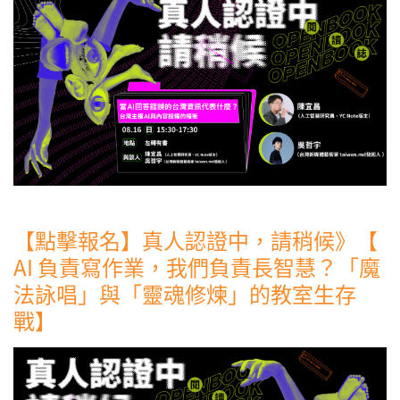
【點擊報名】真人認證中，請稍候》【
AI 負責寫作業，我們負責長智慧？「魔
法詠唱」與「靈魂修煉」的教室生存
戰】