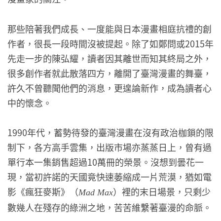
那些陪著我們成長、一度能與日本漫畫相庭抗禮的創
作者，很長一段時間沒被提起。除了如鄭問或2015年
先走一步的陳弘耀，讀者因其離世而知其終局之外，
很多創作者就此散落四方，離開了臺灣漫畫的舞臺，
許久不曾聽聞他們的消息，更遑論新作，成為讀者心
中的懷念。
1990年代，蓄勢待發的臺灣漫畫在沒有政治枷鎖的限
制下，各方高手雲集，出版市場亦蒸蒸日上，曾有過
單行本一集銷售超過10萬冊的榮景。沒想到曇花一
現，當初許諾的天國竟快速萎縮成一片荒漠，猶如電
影《瘋狂麥斯》（
）裡的末日場景，只剩少
Mad Max
數幾人在殘存的綠洲之地，苦苦維繫著臺漫的命脈。