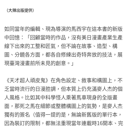
（大辣出版提供）
如同當年的編輯、現為導演的馬西宇在這本書的新版
中回憶：「回顧當時的作品，沒有美日漫畫產業生產
線下出來的工整和匠氣，但不論在故事、造型、構
圖、分鏡各方面，都各自修練出奇特奔放的技法，展
現臺灣漫畫前所未見的創意。」
《天才超人頑皮鬼》在角色設定、敘事和構圖上，不
乏當時流行的日漫腔調，但本質上仍充滿麥人杰的個
人風格。比如其中科學怪人乘著馬車現身的全版畫
面，那死之馬在細節或整體構圖上的氣勢，是麥人杰
獨有的簽名（值得一提的是，無論新舊版的單行本，
因為裝訂的限制，都無法重現當年連載時16開本、完