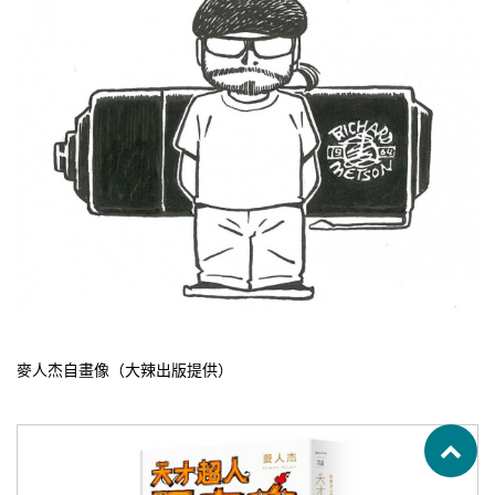
麥人杰自畫像（大辣出版提供）