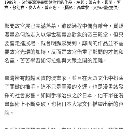
1989年，6位臺灣漫畫家與他們的作品。左起：蕭言中、鄭問、阿
推、敖幼祥、麥人杰、曾正忠。（攝影：高重黎，大辣出版提供）
鄭問故宮展已完滿落幕，雖然過程中偶有雜音，質疑
漫畫為何能走入以傳世稀寶為對象的帝王殿堂，但只
要曾走進展場，就會明顯感受到，鄭問的作品並不需
要故宮光環的加持，反而是故宮借重了鄭問的才氣和
名氣，苦苦學習如何拉進與大眾之間的距離。
臺灣擁有超越國寶的漫畫家，並且在大眾文化中扮演
了關鍵的推手。這不只是臺漫的幸運，也是漫畫該發
揮的社會影響。如同手塚治虫之於日本，他不單在漫
畫藝術上不斷突破，也替日本大眾文化描繪出新的容
貌。