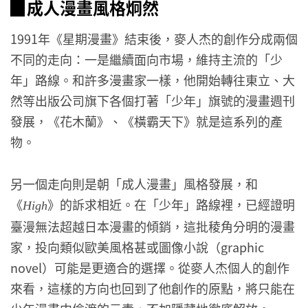
▉成人漫畫風格炯然
1991年《星期漫畫》結束後，麥人杰的創作分成兩個
不同的走向：一是繼續面向市場，維持主流的「少
年」路線。和許多漫畫家一樣，他開始轉往東立、大
然等出版公司旗下各個打著「少年」旗號的漫畫週刊
發展，《花木蘭》、《橫霸天下》就是這系列的產
物。
另一個走向則是朝「成人漫畫」風格發展，和
《
》的訴求相近。在「少年」路線裡，已經證明
High
臺漫無法超越日本漫畫的傾銷，這批稜角分明的漫畫
家，投向類似歐美風格甚或圖像小說（graphic
novel）可能是更適合的選擇。從麥人杰個人的創作
來看，這樣的方向也回到了他創作的原點，將只能在