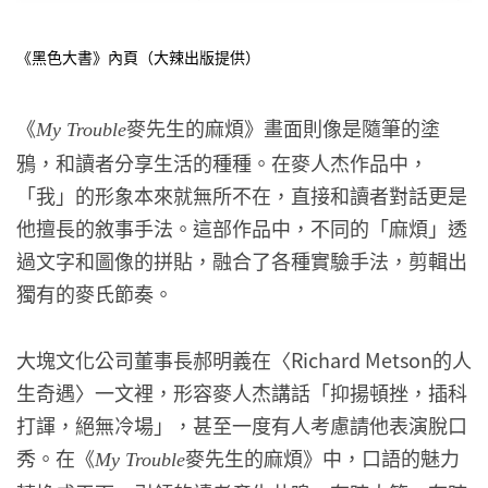
《黑色大書》內頁（大辣出版提供）
《
麥先生的麻煩》畫面則像是隨筆的塗
My Trouble
鴉，和讀者分享生活的種種。在麥人杰作品中，
「我」的形象本來就無所不在，直接和讀者對話更是
他擅長的敘事手法。這部作品中，不同的「麻煩」透
過文字和圖像的拼貼，融合了各種實驗手法，剪輯出
獨有的麥氏節奏。
大塊文化公司董事長郝明義在〈Richard Metson的人
生奇遇〉一文裡，形容麥人杰講話「抑揚頓挫，插科
打諢，絕無冷場」，甚至一度有人考慮請他表演脫口
秀。在《
麥先生的麻煩》中，口語的魅力
My Trouble