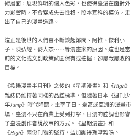
術層面，展現鮮明的個人色彩，也使得臺漫在面對外
力影響時，不會變成失去性格、照本宣科的模仿，走
出了自己的漫畫道路。
這正是後世的人們會不斷談起鄭問、阿推、傑利小
子、陳弘耀、麥人杰……等漫畫家的原因。這也是當
前的文化或文創政策試圖保有或挖掘，卻屢戰屢敗的
目標。
《歡樂漫畫半月刊》之後的《星期漫畫》和《
》
High
雜誌仍維持著同樣的品鑑標準，但隨著日本《週刊少
年
》時代降臨，主宰了日、臺甚或亞洲的漫畫市
Jump
場，臺漫不只在商業上受到打擊，日漫的腔調也影響
了臺漫創作者說故事的方式。《星期漫畫》和
《
》兩份刊物的堅持，益加顯得孤掌難鳴。
High