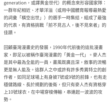
generation，或譯黄金世代）的概念來形容國家隊：
一群年紀相近、才華洋溢（或用中國體育報導最熱愛
的詞彙「橫空出世」）的選手一時集結，組成了最強
的代表，有資格挑戰「前不見古人，後不見來者」的
佳蹟。
回顧臺灣漫畫史的發展，1990年代前後的這批漫畫
家，即足以被稱作臺灣漫畫的「黃金一代」。麥人杰
是其中最為全能的一員，畫風既廣且深，敘事的流暢
更是無人能及。這群人之中或許有許多秀異特立的創
作者，如同足球場上有身披7號或9號的前鋒，也有走
穩健路線、長於規劃的後衛，但只有麥人杰有資格穿
上10號球衣，在中場穿梭傳輸，串連起一波波的攻
勢。