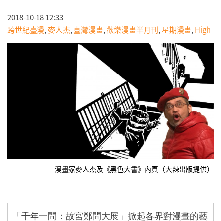
2018-10-18 12:33
跨世紀臺漫
,
麥人杰
,
臺灣漫畫
,
歡樂漫畫半月刊
,
星期漫畫
,
High
漫畫家麥人杰及《黑色大書》內頁（大辣出版提供）
「千年一問：故宮鄭問大展」掀起各界對漫畫的藝