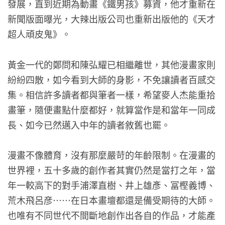
發展，直到近期為動畫《鐵男孩》募資，他才重新在
新聞版面曝光，大辣出版公司也重新出版他的《天才
超人頑皮鬼》。
黃金一代的鄭問和陳弘耀已相繼離世，其他漫畫家則
紛紛四散，如今看到大師的身影，不免讓讀者百感交
集。相信許多讀者都與筆者一樣，希望麥人杰能重拾
畫筆，隨便畫點什麼都好，就算當作是和當年一同成
長、如今已然邁入中年的讀者敘舊也罷。
漫畫不像體育，沒有那麼嚴苛的年齡限制。在漫畫的
世界裡，五十多歲的創作者其實仍然是當打之年，當
年一較高下的對手浦澤直樹、井上雄彥、冨樫義博、
荒木飛呂彦……在日本畫壇都還是備受期待的大師。
也唯有不同世代不間斷地創作出各自的作品，才能產