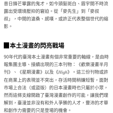
昔日鋒芒畢露的鬼才，如今頭髮斑白、眉宇間不時流
露出受環境壓抑的窘迫。從「麥先生」到「麥叔
叔」，中間的滄桑、感嘆，或許正代表整個世代的縮
影。
▉本土漫畫的閃亮戰場
90年代的臺灣本土漫畫有個非常重要的軸線，是由時
報集團主導、接續出現的三本刊物：《歡樂漫畫半月
刊》、《星期漫畫》以及《
》。這三份刊物或許
High
在商業上的表現並不突出，存活時間稍嫌短暫，面對
市場上合法（或盜版）的日本漫畫時也只屬於小眾，
然而這條支線開啟了臺灣漫畫創作的可能，讓我們理
解到，臺漫並非沒有和外人爭勝的人才，豐沛的才華
和創作力需要的只是登場的機會。