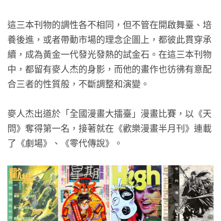
這三本刊物的調性各不相同，但不管在開啟舞臺、培
養後進，或者帶動市場的理念企圖上，都彼此貫穿承
續，成為黃金一代發光發熱的試金石。在這三本刊物
中，都留有麥人杰的身影，而他的畫作也彷彿有意配
合三者的性質般，不斷調整和演變。
麥人杰出道於「全國漫畫大擂臺」漫畫比賽，以《天
問》奪得第一名，接著就在《歡樂漫畫半月刊》連載
了《劇場》、《零代傳說》。