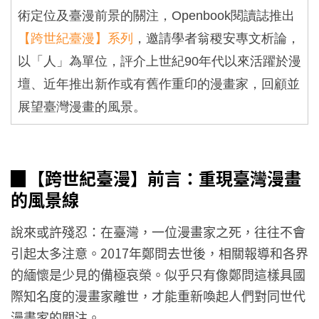
術定位及臺漫前景的關注，
Openbook
閱讀誌推出
【跨世紀臺漫】系列
，邀請學者翁稷安專文析論，
以「人」為單位，評介上世紀
90
年代以來活躍於漫
壇、近年推出新作或有舊作重印的漫畫家，回顧並
展望臺灣漫畫的風景。
▉【跨世紀臺
漫】前言：重現臺灣漫畫
的風景線
說來或許殘忍：在臺灣，一位漫畫家之死，往往不會
引起太多注意。2017年鄭問去世後，相關報導和各界
的緬懷是少見的備極哀榮。似乎只有像鄭問這樣具國
際知名度的漫畫家離世，才能重新喚起人們對同世代
漫畫家的關注。