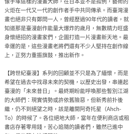
像手塚這樣的漫畫大師，在日本並不是孤例，藝術的
火炬在一代又一代的創作者手中共同傳承。而臺灣漫
畫也絕非只有鄭問一人，曾經歷過90年代的讀者，就
知道那是臺漫創作能量大爆炸的歲月，無數精力旺盛
身懷絕招的漫畫家們，企圖打造一片漫畫新天地。最
幸運的是，這些漫畫老將們還有不少人堅持在創作線
上，正努力重振旗鼓，推出新作。
【跨世紀臺漫】系列的回顧並不只是為了緬懷，而是
希望在過去中找尋未來的契機，以歷史出發，串連起
臺漫的「未來昔日」。最終期盼能呼喚那些暫別江湖
的大師們：現實情勢或許依舊險惡，但新秀前扑後
繼，仍不到絕望之時，該是離開阿奇托星（Ahch-
To）的時候了。各位絕地大師，當年在便利商店或租
書店存著零用錢，苦心追隨的讀者們，雖然已進中