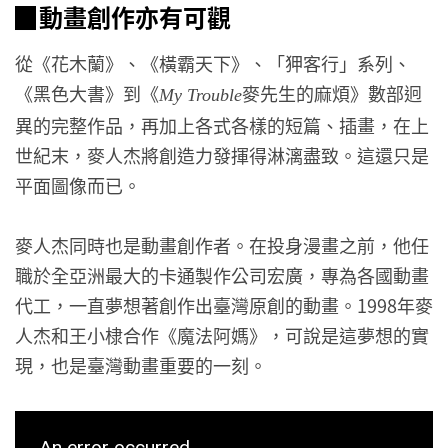
▉動畫創作亦有可觀
從《花木蘭》、《橫霸天下》、「狎客行」系列、
《黑色大書》到《
麥先生的麻煩》數部迥
My Trouble
異的完整作品，再加上各式各樣的短篇、插畫，在上
世紀末，麥人杰將創造力發揮得淋漓盡致。這還只是
平面圖像而已。
麥人杰同時也是動畫創作者。在投身漫畫之前，他任
職於全亞洲最大的卡通製作公司宏廣，專為各國動畫
代工，一直夢想著創作出臺灣原創的動畫。1998年麥
人杰和王小棣合作《魔法阿媽》，可說是這夢想的實
現，也是臺灣動畫重要的一刻。