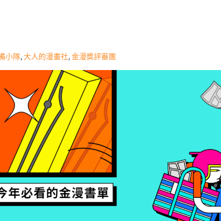
）
備小隊
,
大人的漫畫社
,
金漫獎評審團