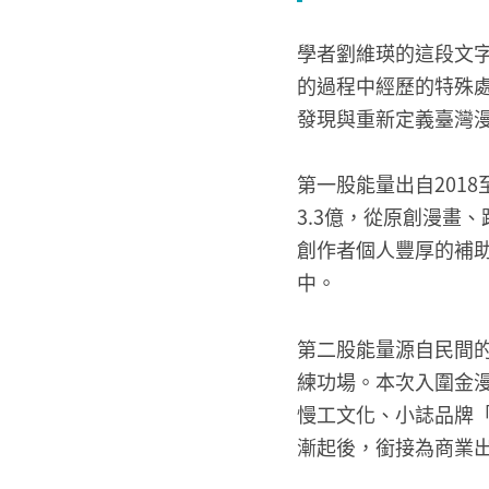
學者劉維瑛的這段文
的過程中經歷的特殊
發現與重新定義臺灣
第一股能量出自201
3.3億，從原創漫畫
創作者個人豐厚的補助
中。
第二股能量源自民間
練功場。本次入圍金
慢工文化、小誌品牌
漸起後，銜接為商業