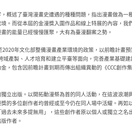
字，概述了臺灣漫畫史遭遇的種種問題，指出漫畫做為一
處境。而從本屆的金漫獎入圍作品和線上特展的內容，我
漫畫的能量已經慢慢匯聚，大有為臺漫翻案之勢。
8至2020年文化部整備漫畫產業環境的政策，以前瞻計畫
、跨域產製、人才培育和建立平臺等面向，完善產業基礎
金，包含因前瞻計畫到期而傳出組織異動的《CCC創作
的獨立出版。以開拓動漫祭為首的同人活動，在這波浪潮
漫獎的多位創作者均曾經或至今仍在同人場中活耀。再如
「過去未來多提無用」，這些創作者原以個人或獨立之名
出版作者。