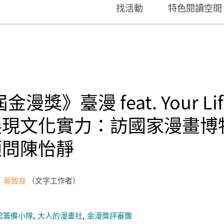
找活動
特色閱讀空間
屆金漫獎》臺漫 feat. Your L
展現文化實力：訪國家漫畫博
顧問陳怡靜
吳致良
文字工作者
館籌備小隊
大人的漫畫社
金漫獎評審團