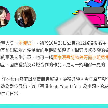
漫畫大獎「
金漫獎
」，將於10月28日公告第12屆得獎名
的互動測驗及方便瀏覽的手機閱讀模式，探索豐繁多變的
屬的臺漫人生書單，也可一睹
國家漫畫博物館籌備小組蒐
作品、國際獲獎及跨域合作的作品，更可一窺難得一見的
0）年在松山菸廠舉辦實體特展後，頗獲好評。今年原訂與
數位展出，以「臺漫 feat. Your Life!」為主題
的生活日常。