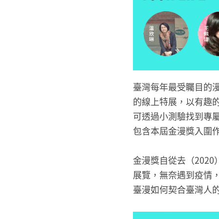
臺灣每年最受矚目的
的線上特展，以有趣
可透過小測驗找到專
包含本屆金漫獎入圍
金漫獎自從去（202
展覽，無奈遇到疫情，改為
臺漫如何契合臺灣人