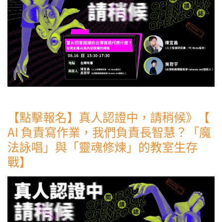
【點擊報名】真人認證中，請稍候》【
AI 負責寫作業，我們負責長智慧？「魔
法詠唱」與「靈魂修煉」的教室生存
戰】