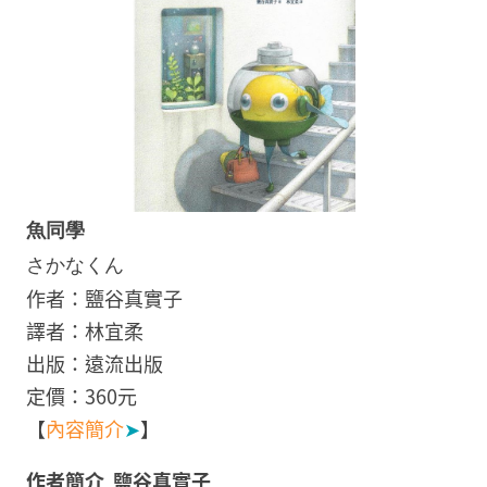
魚同學
さかなくん
作者：鹽谷真實子
譯者：林宜柔
出版：遠流出版
定價：360元
【
內容簡介
➤
】
作者簡介 鹽谷真實子