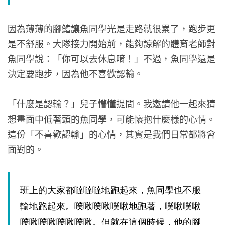
因為薄薄的腳鰭讓魚同學光是走路就很累了，跑步更
是不舒服。大隊接力開始前，能夠諒解的體育老師對
魚同學說：「你可以去休息唷！」不過，魚同學還是
決定要跑步，因為他不喜歡認輸。
「什麼是認輸？」兒子懵懂提問。我邀請他一起來猜
想畫面中低著頭的魚同學，可能懷抱什麼樣的心情。
這份「不喜歡認輸」的心情，其實是我們日常都將會
面對的。
班上的大家都噠噠噠地跑起來，魚同學也不服
輸地跑起來。噗啾噗啾噗啾地跑著，噗啾噗啾
噗啾噗啾噗啾噗啾。但就在這個時候，他的腳