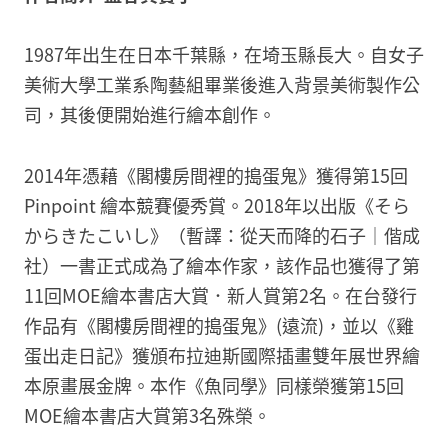
1987年出生在日本千葉縣，在埼玉縣長大。自女子
美術大學工業系陶藝組畢業後進入背景美術製作公
司，其後便開始進行繪本創作。
2014年憑藉《閣樓房間裡的搗蛋鬼》獲得第15回
Pinpoint 繪本競賽優秀賞。2018年以出版《そら
からきたこいし》（暫譯：從天而降的石子│偕成
社）一書正式成為了繪本作家，該作品也獲得了第
11回MOE繪本書店大賞．新人賞第2名。在台發行
作品有《閣樓房間裡的搗蛋鬼》(遠流)，並以《雞
蛋出走日記》獲頒布拉迪斯國際插畫雙年展世界繪
本原畫展金牌。本作《魚同學》同樣榮獲第15回
MOE繪本書店大賞第3名殊榮。