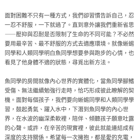
面對困難不只有一種方式，我們卻習慣告訴自己，忍
一忍不舒服，一下就過了。直到意外讓我們重新省思
——壓抑與忍耐是否限制了生命的不同可能？不必然
要用最辛苦、最不舒服的方式去適應環境。就像蜥蜴
同學和人類同學明白魚同學想要參與跑步的心情，也
看見了他身體不適的狀態，尋覓出新方法。
魚同學的房間就像內心世界的實體化，當魚同學腳鰭
受傷、無法繼續勉強行走時，恰巧形成彼此瞭解的契
機。面對每個孩子，我們要向蜥蜴同學和人類同學學
習，鼓起勇氣、躍入水中，下潛到魚同學的內心世
界，在水波的幽深柔軟裡，陪伴、傾聽孩子願意吐露
的心聲。或許，在辛苦的現實裡，彼此就能連結成有
深度的支持關係。希望每一次擁抱，都是愛的充電，