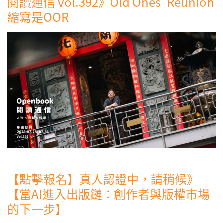
閱讀通信 vol.392》Old Ones' Reunion
縮寫是OOR
【點擊報名】真人認證中，請稍候》
【當AI進入出版鏈：創作者與版權市場
的下一步】