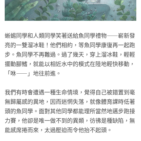
蜥蜴同學和人類同學笑著送給魚同學禮物——嶄新發
亮的一雙溜冰鞋！他們相約，等魚同學康復再一起跑
步。魚同學不再難過。過了幾天，穿上溜冰鞋，輕輕
擺動腳鰭，就能以相近水中的模式在陸地輕快移動，
「咻——」地往前進。
我們有時會遭遇一種生命情境，覺得自己被錯置到毫
無歸屬感的異地，因而迷惘失落，就像體育課時低著
頭的魚同學。面對其他同學都能理所當然地邁步跑接
力賽，他卻是唯一做不到的異類，彷彿是種缺陷，無
能感席捲而來，太過壓迫而令他抬不起頭。