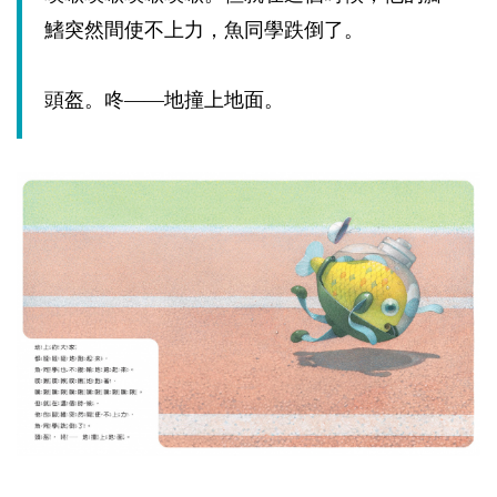
鰭突然間使不上力，魚同學跌倒了。
頭盔。咚——地撞上地面。