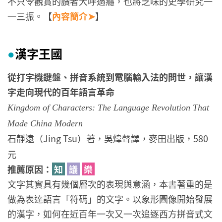
不只令觀賞的讀者大呼過癮，也將乏味的史學研究一
一三振。【
內容簡介➤
】
漢字王國
●
從打字機鍵盤、拼音系統到電腦輸入法的問世，讓漢
字走向現代的百年語言革命
Kingdom of Characters: The Language Revolution That
Made China Modern
石靜遠（Jing Tsu）著，吳煒聲譯，麥田出版，580
元
推薦原因：
知
議
樂
文字其實具有幾個層次的表現與意涵，本書著重的是
做為表達語言「符碼」的文字。以象形圖像開始發展
的漢字，如何在近百年一次又一次追逐西方拼音式文