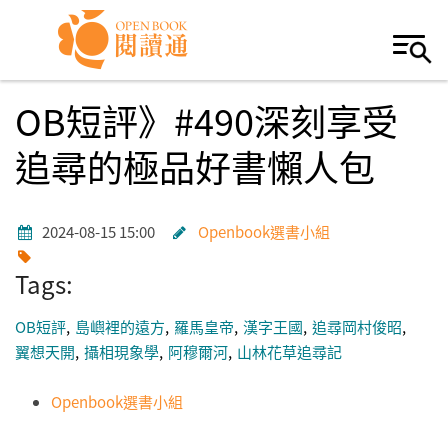
Skip to navigation
移至主內容
OB短評》#490深刻享受
追尋的極品好書懶人包
2024-08-15 15:00
Openbook選書小組
Tags:
OB短評
島嶼裡的遠方
羅馬皇帝
漢字王國
追尋岡村俊昭
翼想天開
攝相現象學
阿穆爾河
山林花草追尋記
Openbook選書小組