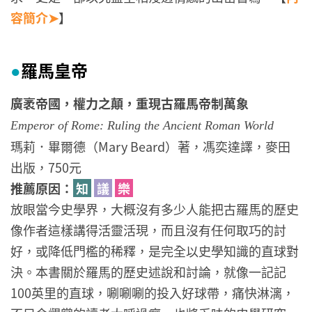
容簡介➤
】
羅馬皇帝
●
廣袤帝國，權力之顛，重現古羅馬帝制萬象
Emperor of Rome: Ruling the Ancient Roman World
瑪莉．畢爾德（Mary Beard）著，馮奕達譯，麥田
出版，750元
推薦原因：
知
議
樂
放眼當今史學界，大概沒有多少人能把古羅馬的歷史
像作者這樣講得活靈活現，而且沒有任何取巧的討
好，或降低門檻的稀釋，是完全以史學知識的直球對
決。本書關於羅馬的歷史述說和討論，就像一記記
100英里的直球，唰唰唰的投入好球帶，痛快淋漓，