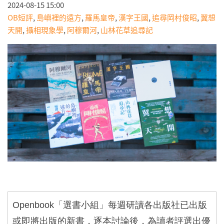
2024-08-15 15:00
OB短評
,
島嶼裡的遠方
,
羅馬皇帝
,
漢字王國
,
追尋岡村俊昭
,
翼想
天開
,
攝相現象學
,
阿穆爾河
,
山林花草追尋記
Openbook
「選書小組」每週研讀各出版社已出版
或即將出版的新書，逐本討論後，為讀者評選出優