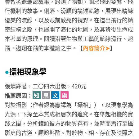
睿智老爺爺說故事，跨越了物類，關於飛的姿態、飛
行機制的故事。俐落、滑順的論述軌跡，展現出精練
優美的流線，以及眼前敞亮的視野。在道出飛行的精
密結構之際，也展開了演化的地圖，及其背後生命成
本考量的原理。閱讀沿著生物與工藝的航線滑行、起
飛，遨翔在飛的本體論之中。【
內容簡介➤
】
攝相現象學
●
張燦輝著，二〇四六出版，420元
推薦原因：
知
思
文
樂
對於攝影（作者認為應譯為「攝相」），以現象學為
光源，下探至本質成相層次的追究。在舉起相機的實
踐之間，分析鏡頭彼方的物質存有，並時而潛行至攝
影史的古道，顧盼斟酌。對於物、相、存在及映照之