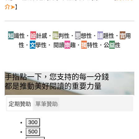
介➤
】
知
識性．
設
計感．
批
判性．
思
想性．
議
題性．
實
用
性．
文
學性． 閱讀
樂
趣．
獨
特性．公
益
性
手指點一下，您支持的每一分錢
都是推動美好閱讀的重要力量
定期贊助
單筆贊助
300
500