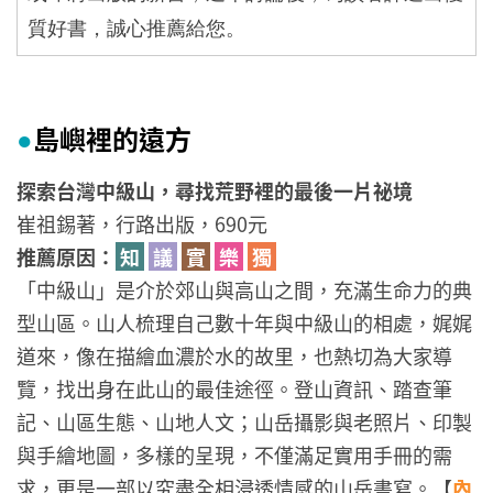
質好書，誠心推薦給您。
島嶼裡的遠方
●
探索台灣中級山，尋找荒野裡的最後一片祕境
崔祖錫著，行路出版，690元
推薦原因：
知
議
實
樂
獨
「中級山」是介於郊山與高山之間，充滿生命力的典
型山區。山人梳理自己數十年與中級山的相處，娓娓
道來，像在描繪血濃於水的故里，也熱切為大家導
覽，找出身在此山的最佳途徑。登山資訊、踏查筆
記、山區生態、山地人文；山岳攝影與老照片、印製
與手繪地圖，多樣的呈現，不僅滿足實用手冊的需
求，更是一部以究盡全相浸透情感的山岳書寫。【
內