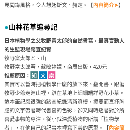
見聞錄風格，令人想起斯文．赫定。【
內容簡介➤
】
山林花草追尋記
●
日本植物學之父牧野富太郎的自然書寫，最真實動人
的生態現場踏查紀實
牧野富太郎と、山
牧野富太郎著，蘇暐婷譯，商周出版，420元
推薦原因：
知
文
樂
其實可以暫時把植物學什麼的放下來。翻開書，跟著
牧野少爺走進山裡，趴在草地上細細端詳野花小草。
這本筆記感很強的踏查紀錄清新質樸，扼要而直抒胸
臆的文字帶著時代書寫的色彩，卻又同時透著對於所
喜愛事物的專注。從小就深愛植物的所謂「植物學
者」，在他自己的記事本裡寫下美的原型。【
內容簡