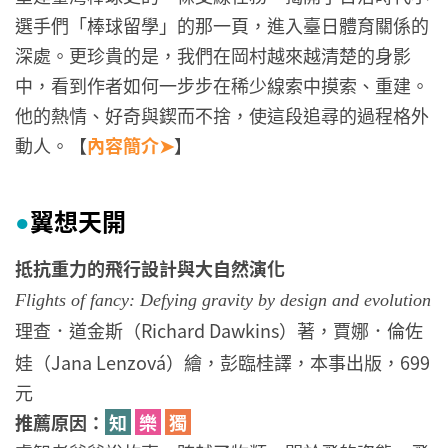
選手們「棒球留學」的那一頁，進入臺日體育關係的
深處。更珍貴的是，我們在岡村越來越清楚的身影
中，看到作者如何一步步在稀少線索中摸索、重建。
他的熱情、好奇與鍥而不捨，使這段追尋的過程格外
動人。【
內容簡介➤
】
翼想天開
●
抵抗重力的飛行設計與大自然演化
Flights of fancy: Defying gravity by design and evolution
理查．道金斯（Richard Dawkins）著，賈娜．倫佐
娃（Jana Lenzová）繪，彭臨桂譯，本事出版，699
元
推薦原因：
知
樂
獨