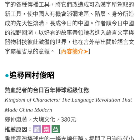
字的各種傳播工具，將它們改造成可為漢字所駕馭的
新工具，使中國人有機會消彌地區、階層、身分所造
成的先天性鴻溝，長成今日的中國。作者順今日中國
的視野回溯，以好看的故事帶領讀者進入語言文字與
器物科技彼此激盪的世界，也在言外帶出關於語言文
字霸權省思的意義。【
內容簡介➤
】
追尋岡村俊昭
●
熱血記者的台日百年棒球超級任務
Kingdom of Characters: The Language Revolution That
Made China Modern
鄭仲嵐著，大塊文化，380元
推薦原因：
議
樂
益
重建臺灣棒球史的一條支線任務。揭開了日治時代小