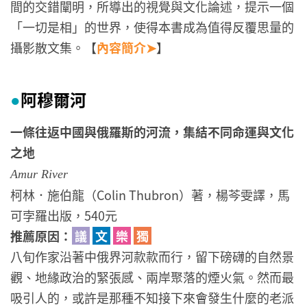
間的交錯闡明，所導出的視覺與文化論述，提示一個
「一切是相」的世界，使得本書成為值得反覆思量的
攝影散文集。【
內容簡介➤
】
阿穆爾河
●
一條往返中國與俄羅斯的河流，集結不同命運與文化
之地
Amur River
柯林．施伯龍（Colin Thubron）著，楊芩雯譯，馬
可孛羅出版，540元
推薦原因：
議
文
樂
獨
八旬作家沿著中俄界河款款而行，留下磅礴的自然景
觀、地緣政治的緊張感、兩岸聚落的煙火氣。然而最
吸引人的，或許是那種不知接下來會發生什麼的老派