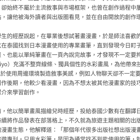
，卻始終不屬於主流敘事與市場框架，也曾在創作過程中
點，讓他被海外讀者與出版圈看見，並在自由開放的創作
學生的經歷說起，在畢業後想試著畫漫畫，於是師法喜歡
在泰國找到日本漫畫使用的專業畫筆，直到發現今日町子（Ky
畫、也能以單純筆畫在一頁內說完故事，才發現不一定要
o Taiyo）充滿不整齊線條、獨具個性的水彩畫風，為他帶
nio）善於使用周邊環境製造敘事美感，例如人物聊天卻不一
創作後期，他較少看漫畫，因為不想太被其他漫畫家的技
媒介來學習創作。
前，他以簡單畫風描繪兒時經歷，投給泰國少數有在翻譯
持續將作品發表在部落格上，不久就為旅遊主題相關的出
的漫畫生態，他解釋道：「那個年代很多出版社想出版漫
旅遊專刊。只用水彩筆，是因為通常找不到能使用的筆，