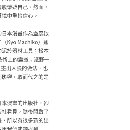
屢屢懷疑自己。然而，
環境中重拾信心。
的日本漫畫作為靈感啟
o Machiko）通
拘泥於器材工具；松本
來技術上的震撼；淺野一
定要畫出人臉的做法，也
巧影響，取而代之的是
日本漫畫的出版社，卻
版社看見，隨後開啟了
畫，所以有很多新的出
就用我們能夠找到