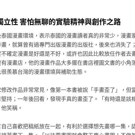
獨立性 害怕無聊的實驗精神與創作之路
及泰國漫畫環境，表示泰國的漫畫讀者真的非常少，漫畫
作畫，就算曾有過專門出版漫畫的出版社，後來也消失了
實不確定漫畫是好還是不好，或許也因此比較放任作者去
沒有漫畫店，他的漫畫作品大多擺在書店裡圖文書的小角
此很羨慕台灣的漫畫環境與補助生態。
求修改作品非常常見，像第一本書被說「手畫歪了」，但
有堅持；一年後回看，發現手真的畫歪了。「有時還是該
」他笑稱。
言自己喜歡把稿紙放在一起，有利於選擇想先畫哪一集，
再接著畫下一集。「以往要畫圖就會整天專心畫圖！不做