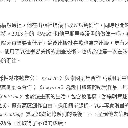
品構想遭拒，他在出版社提議下改以短篇創作，同時也開
。2013 年的《
》和他早期單格漫畫的做法一樣，
Now
、隔天再想要畫什麼，最後出版社喜歡也為之出版，更有
，使用了以往學習美術的油畫技術，也成為他第一次在法
量的關注。
多樣性越來越豐富：《
》與泰國劇集合作，採用劇中
Act-Art
跟其他劇本合作；《
》為赴日旅遊的紀實作品，風
Tokyoker
《
》關於漫畫家的生活，包含被催稿、罵編輯等趣
Out/Line
完成，擁有高度創作自由、採用簡單線條，以非專賣漫畫
》算是旅遊紀錄系列的最後一本，呈現他去倫
n Calling
多功課，也取得了不錯的成績。