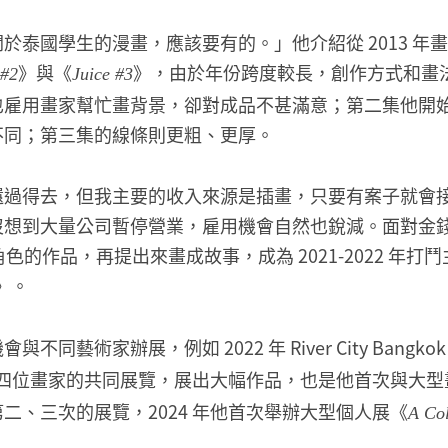
泰國學生的漫畫，應該要有的。」他介紹從 2013 年畫到
》與《
》，由於年份跨度較長，創作方式和畫
 #2
Juice #3
也雇用畫家幫忙畫背景，卻對成品不甚滿意；第二集他開
不同；第三集的線條則更粗、更厚。
還過得去，但我主要的收入來源是插畫，只要有案子就會
沒想到大量公司暫停營業，雇用機會自然也銳減。面對金
角色的作品，再提出來畫成故事，成為 2021-2022 年
》。
同藝術家辦展，例如 2022 年 River City Bangko
四位畫家的共同展覽，展出大幅作品，也是他首次與大型
二、三次的展覽，2024 年他首次舉辦大型個人展《
A Col
。