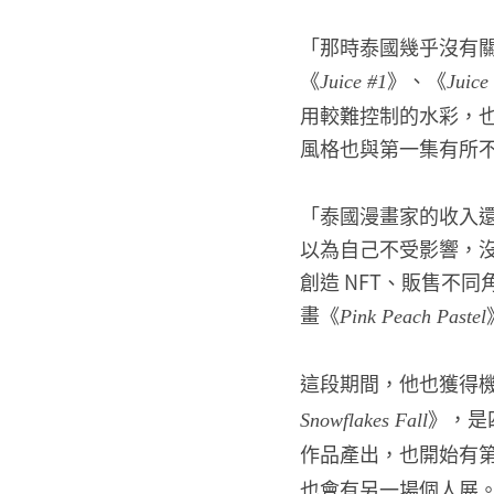
「那時泰國幾乎沒有關於
《
》、《
Juice #1
Juice
用較難控制的水彩，
風格也與第一集有所
「泰國漫畫家的收入
以為自己不受影響，
創造 NFT、販售不同
畫《
Pink Peach Pastel
這段期間，他也獲得機會與不
》，是
Snowflakes Fall
作品產出，也開始有第
也會有另一場個人展