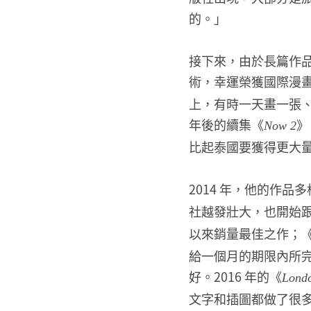
的。」
接下來，由於長篇作
術，幸運榮獲國際漫畫獎
上，有時一天畫一張
年後的續集《
》
Now 2
比起泰國要獲得更大
2014 年，他的作品
社越發壯大，也開始
以來銷量最佳之作；
給一個月的期限內所
好。2016 年的《
Londo
文字和插圖都做了很