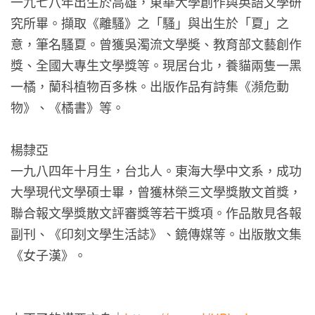
一九七八年出生於高雄，東華大學創作與英語文學研
究所畢。擷取《離騷》之「騷」與出生於「夏」之
意，筆名騷夏。曾獲吳濁流文學奬、教育部文藝創作
獎、全國大專生文學獎等。現居台北，養貓兩隻一黑
一橘，蘭科植物百多株。出版作品有詩集《瀕危動
物》、《橘書》等。
楊隸亞
一九八四年十月生，台北人。東海大學中文系，成功
大學現代文學碩士畢，曾獲林榮三文學獎散文首獎，
聯合報文學獎散文評審獎等若干獎項。作品散見各報
副刊、《印刻文學生活誌》、鏡傳媒等。出版散文集
《女子漢》。