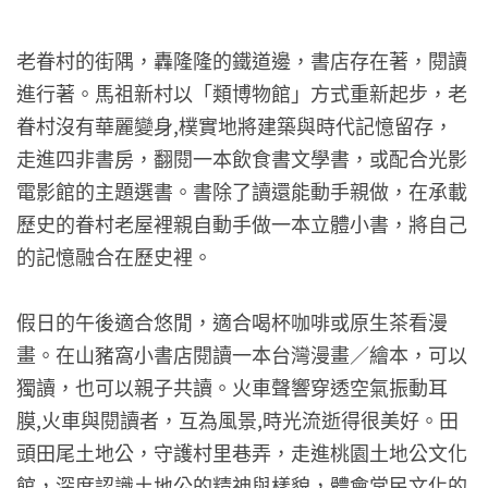
老眷村的街隅，轟隆隆的鐵道邊，書店存在著，閱讀
進行著。馬祖新村以「類博物館」方式重新起步，老
眷村沒有華麗變身,樸實地將建築與時代記憶留存，
走進四非書房，翻閱一本飲食書文學書，或配合光影
電影館的主題選書。書除了讀還能動手親做，在承載
歷史的眷村老屋裡親自動手做一本立體小書，將自己
的記憶融合在歷史裡。
假日的午後適合悠閒，適合喝杯咖啡或原生茶看漫
畫。在山豬窩小書店閱讀一本台灣漫畫／繪本，可以
獨讀，也可以親子共讀。火車聲響穿透空氣振動耳
膜,火車與閱讀者，互為風景,時光流逝得很美好。田
頭田尾土地公，守護村里巷弄，走進桃園土地公文化
館，深度認識土地公的精神與樣貌，體會常民文化的