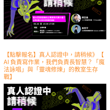
【點擊報名】真人認證中，請稍候》【
AI 負責寫作業，我們負責長智慧？「魔
法詠唱」與「靈魂修煉」的教室生存
戰】