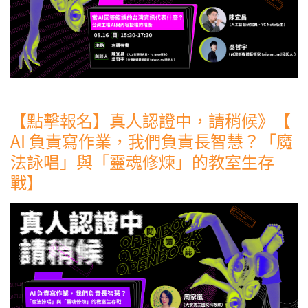
【點擊報名】真人認證中，請稍候》【
AI 負責寫作業，我們負責長智慧？「魔
法詠唱」與「靈魂修煉」的教室生存
戰】