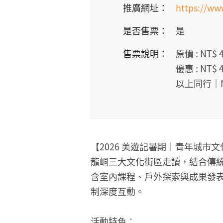
推廣網址：
https://w
是否售票：
是
售票說明：
原價 : N
優惠 : NT
以上同行｜NT
【2026 美遊記暑期｜青年城
龍峒三大文化街區走讀，結合傳
含室內課程、戶外探索與成果發表
制深度互動。
活動特色：