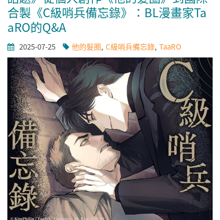
合製《C級哨兵備忘錄》：BL漫畫家Ta
aRO的Q&A
2025-07-25
他的髮圈
C級哨兵備忘錄
TaaRO