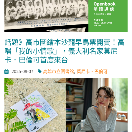
話題》高市圖繪本沙龍早鳥票開賣！高
唱「我的小情歌」，義大利名家莫尼
卡．巴倫可首度來台
2025-08-07
高雄市立圖書館
莫尼卡・巴倫可