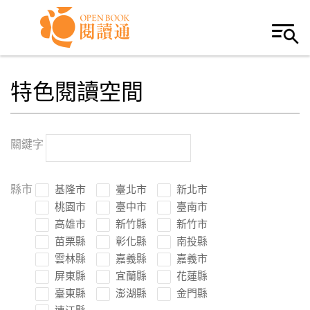
Skip to navigation
移至主內容
特色閱讀空間
關鍵字
縣市
基隆市
臺北市
新北市
桃園市
臺中市
臺南市
高雄市
新竹縣
新竹市
苗栗縣
彰化縣
南投縣
雲林縣
嘉義縣
嘉義市
屏東縣
宜蘭縣
花蓮縣
臺東縣
澎湖縣
金門縣
連江縣