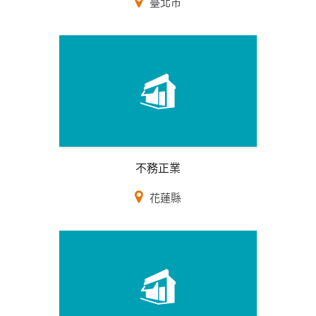
臺北市
不務正業
花蓮縣