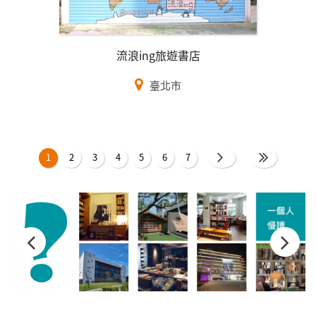
流浪ing旅遊書店
臺北市
頁面
1
2
3
4
5
6
7