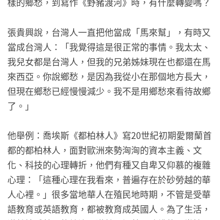
樣的鄉愁，到寫作《野豬渡河》時，有什麼轉變嗎？
張貴興說，台灣人一直把他當成「馬來幫」，有時又
當成台灣人：「我覺得這是很正常的事情。我太太、
我兒女都是台灣人，但我的兄弟姊妹現在也都還在馬
來西亞。你說鄉愁，是因為我從小在那個地方長大，
但現在鄉愁已經慢慢減少。我不是用鄉愁來看待故鄉
了。」
他舉例：喬埃斯《都柏林人》寫20世紀初期愛爾蘭首
都的都柏林人，面對歐洲來勢洶洶的資本主義、文
化、科技的心理轉折，他們有種又自卑又仰慕的複雜
心理：「這種心理在我看來，普遍存在於砂勞越的華
人心裡。」很多當地華人在殖民地時期，不管是受華
語教育或英語教育，都被教育成英國人。為了生活，