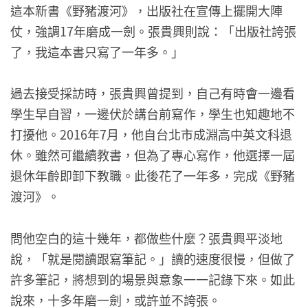
這本新書《野豬渡河》，出版社在宣傳上擺開大陣
仗，強調17年磨成一劍。張貴興則說：「出版社誇張
了，我這本書只寫了一年多。」
過去接受採訪時，張貴興曾提到，自己有時會一邊看
學生早自習，一邊伏於講台前寫作，學生也知趣地不
打擾他。2016年7月，他自台北市成淵高中英文科退
休。雖然可繼續教書，但為了專心寫作，他選擇一屆
退休年齡即卸下教職。此後花了一年多，完成《野豬
渡河》。
問他空白的這十幾年，都做些什麼？張貴興平淡地
說，「就是閱讀跟寫筆記。」讀的速度很慢，但做了
許多筆記，將想到的場景與意象一一記錄下來。如此
說來，十多年磨一劍，或許並不誇張。