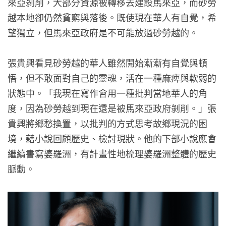
來亞剝削，大部分資源被轉移去建設馬來亞，而砂勞
越本地卻仍然貧窮與落後。既使現在華人有自覺，希
望獨立，但馬來亞政府是不可能放過砂勞越的。
張貴興看見砂勞越的華人雖然開始漸漸有自覺與頓
悟，但不敢面對自己的靈魂，活在一種麻痺與軟弱的
狀態中。「我現在寫作會用一種批判當地華人的角
度，因為砂勞越到現在還是被馬來亞政府剝削。」張
貴興將鄉愁換置，以批判的方式思考故鄉現況的困
境，藉小說回顧歷史、檢討現狀。他的下部小說應會
繼續書寫婆羅洲，有計畫性地梳理婆羅洲整體的歷史
脈動。