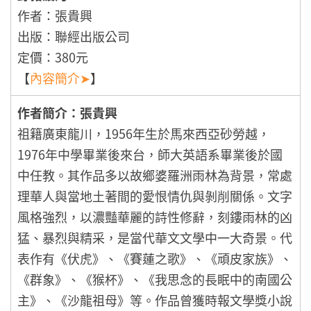
作者：張貴興
出版：聯經出版公司
定價：380元
【
內容簡介➤
】
作者簡介：張貴興
祖籍廣東龍川，1956年生於馬來西亞砂勞越，
1976年中學畢業後來台，師大英語系畢業後於國
中任教。其作品多以故鄉婆羅洲雨林為背景，常處
理華人與當地土著間的愛恨情仇與剝削關係。文字
風格強烈，以濃豔華麗的詩性修辭，刻鏤雨林的凶
猛、暴烈與精采，是當代華文文學中一大奇景。代
表作有《伏虎》、《賽蓮之歌》、《頑皮家族》、
《群象》、《猴杯》、《我思念的長眠中的南國公
主》、《沙龍祖母》等。作品曾獲時報文學獎小說