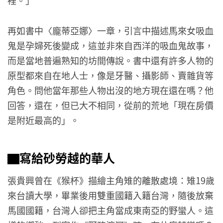
裡。」
再如書中〈龐蒂亞娜〉一章，引言中描述馬來女吸血
鬼是孕婦死後變成，這並非來自西洋的吸血鬼故事，
而是當地普遍熟知的坊間傳說。書中還有許多人物的
原型都來自在地人士，像是牙醫、攝影師、賣雜貨等
角色。問他當年那些人物出沒的地方現在還在嗎？他
回答，還在，但已大不相同，從前的荒地「現在房價
是附近最高的」。
▇寫給砂勞越的華人
張貴興曾在《猴杯》描繪主角雉的離散處境：雉19歲
來台讀大學，畢業後用雙重國籍入籍台灣，隨後放棄
馬國國籍，台灣人卻把主角當成東南亞的野蠻人。這