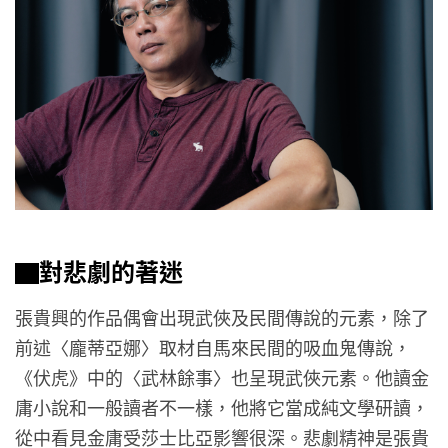
▇對悲劇的著迷
張貴興的作品偶會出現武俠及民間傳說的元素，除了
前述〈龐蒂亞娜〉取材自馬來民間的吸血鬼傳說，
《伏虎》中的〈武林餘事〉也呈現武俠元素。他讀金
庸小說和一般讀者不一樣，他將它當成純文學研讀，
從中看見金庸受莎士比亞影響很深。悲劇精神是張貴