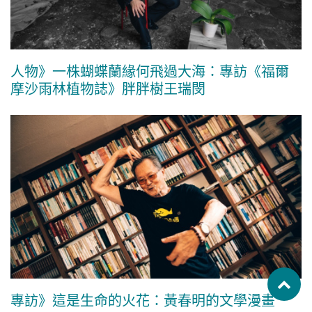
人物》一株蝴蝶蘭緣何飛過大海：專訪《福爾
摩沙雨林植物誌》胖胖樹王瑞閔
專訪》這是生命的火花：黃春明的文學漫畫