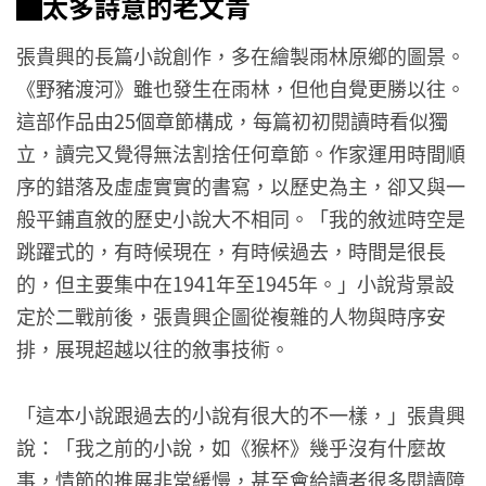
▇太多詩意的老文青
張貴興的長篇小說創作，多在繪製雨林原鄉的圖景。
《野豬渡河》雖也發生在雨林，但他自覺更勝以往。
這部作品由25個章節構成，每篇初初閱讀時看似獨
立，讀完又覺得無法割捨任何章節。作家運用時間順
序的錯落及虛虛實實的書寫，以歷史為主，卻又與一
般平鋪直敘的歷史小說大不相同。「我的敘述時空是
跳躍式的，有時候現在，有時候過去，時間是很長
的，但主要集中在1941年至1945年。」小說背景設
定於二戰前後，張貴興企圖從複雜的人物與時序安
排，展現超越以往的敘事技術。
「這本小說跟過去的小說有很大的不一樣，」張貴興
說：「我之前的小說，如《猴杯》幾乎沒有什麼故
事，情節的推展非常緩慢，甚至會給讀者很多閱讀障