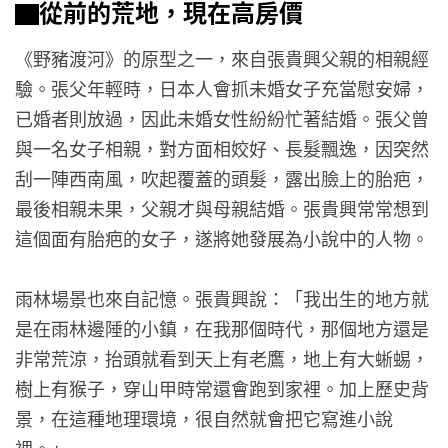
▇從前的荒地，現在高房價
《野豬渡河》的原型之一，來自張貴興父親的相親經
驗。張父年輕時，日本人會抓未婚女子充當慰安婦，
已婚者則放過，因此未婚女性紛紛忙著結婚。張父曾
與一名女子相親，對方面相姣好、長髮飄逸，因突然
刮一陣西南風，吹起覆蓋的頭髮，露出臉上的胎疤，
最後相親未果，父親才與母親結婚。張貴興常常想到
這個面有胎疤的女子，遂將她發展為小說中的人物。
雨林場景也來自記憶。張貴興說：「我出生的地方就
是在雨林邊陲的小鎮，在我那個時代，那個地方還是
非常荒涼，抬頭就看到天上有老鷹，地上有大蜥蜴，
樹上有猴子，穿山甲時常還會跑到家裡。加上歷史背
景，在這種地理環境，很自然就會把它寫進小說