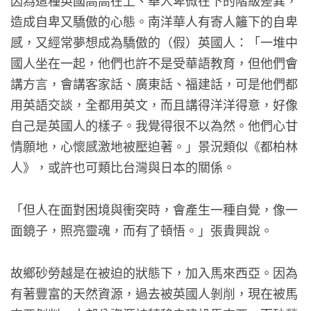
因為這種英國高高在上、華人卑微在下的階級差異，
造成自卑又驕傲的心態。南洋華人有寄人籬下的自卑
感，又經常夢想成為驕傲的（假）英國人：「一堆中
國人坐在一起，他們也許不是受華語教育，但他們會
講方言，會講客家話、廣東話、福建話，可是他們都
用英語交談，全都用英文，而且講得洋洋得意，好像
自己是英國人的樣子。我覺得很不以為然。他們心甘
情願地，心懷感激地被壓迫著。」景況類似《都柏林
人》，或許也可類比台灣與日本的關係。
「但人在面對困境與衝突時，會產生一種自覺，像一
面鏡子，照亮靈魂，而有了頓悟。」張貴興說。
故鄉砂勞越是在被迫的狀態下，加入馬來西亞。因為
有著豐富的天然資源，過去被英國人剝削，現在被馬