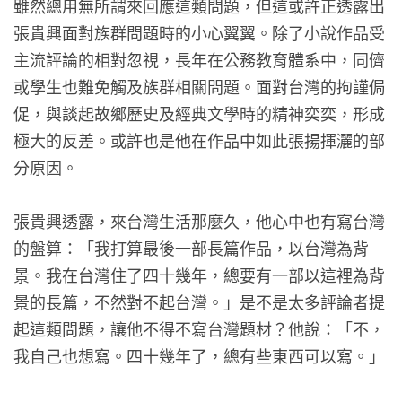
雖然總用無所謂來回應這類問題，但這或許正透露出
張貴興面對族群問題時的小心翼翼。除了小說作品受
主流評論的相對忽視，長年在公務教育體系中，同儕
或學生也難免觸及族群相關問題。面對台灣的拘謹侷
促，與談起故鄉歷史及經典文學時的精神奕奕，形成
極大的反差。或許也是他在作品中如此張揚揮灑的部
分原因。
張貴興透露，來台灣生活那麼久，他心中也有寫台灣
的盤算：「我打算最後一部長篇作品，以台灣為背
景。我在台灣住了四十幾年，總要有一部以這裡為背
景的長篇，不然對不起台灣。」是不是太多評論者提
起這類問題，讓他不得不寫台灣題材？他說：「不，
我自己也想寫。四十幾年了，總有些東西可以寫。」