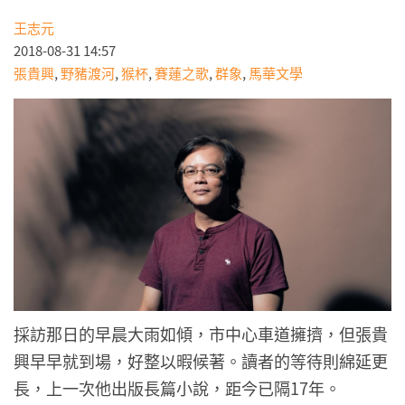
王志元
2018-08-31 14:57
張貴興
,
野豬渡河
,
猴杯
,
賽蓮之歌
,
群象
,
馬華文學
採訪那日的早晨大雨如傾，市中心車道擁擠，但張貴
興早早就到場，好整以暇候著。讀者的等待則綿延更
長，上一次他出版長篇小說，距今已隔17年。