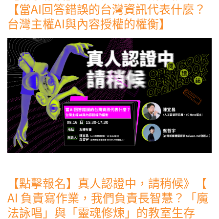
【當AI回答錯誤的台灣資訊代表什麼？
台灣主權AI與內容授權的權衡】
【點擊報名】真人認證中，請稍候》【
AI 負責寫作業，我們負責長智慧？「魔
法詠唱」與「靈魂修煉」的教室生存