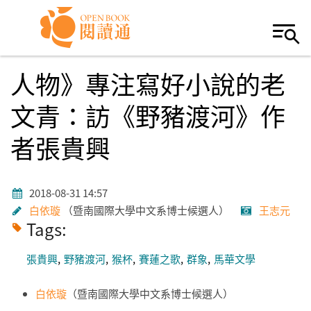
Skip to navigation
移至主內容
人物》專注寫好小說的老
文青：訪《野豬渡河》作
者張貴興
2018-08-31 14:57
白依璇
暨南國際大學中文系博士候選人
王志元
Tags:
張貴興
野豬渡河
猴杯
賽蓮之歌
群象
馬華文學
白依璇
（暨南國際大學中文系博士候選人）