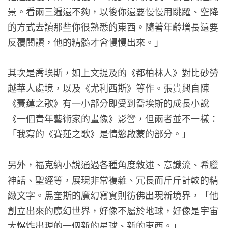
景。看兩三遍還不夠，以後你還要慢慢用跳躍、空降
的方式去讀那些你很熟悉的東西。隨著年齡增長還要
反覆閱讀，他的精髓才會慢慢出來。」
其次是喬埃斯，如上文提及的《都柏林人》對比砂勞
越華人處境，以及《尤利西斯》等作。張貴興自陳
《賽蓮之歌》有一小部分即受到喬埃斯的成長小說
《一個青年藝術家的畫像》影響，但兩者並不一樣：
「我寫的《賽蓮之歌》是情慾啟蒙的部分。」
另外，福克納小說通過各種角度敘述、意識流、希臘
神話、聖經等，展現非常複雜、冗長而斤斤計較的精
緻文字。馬奎斯的魔幻寫實則彷佛出現新境界，「他
創立出來的魔幻世界，好像不屬於地球，好像是宇宙
大爆炸出現的一個新的星球、新的東西。」