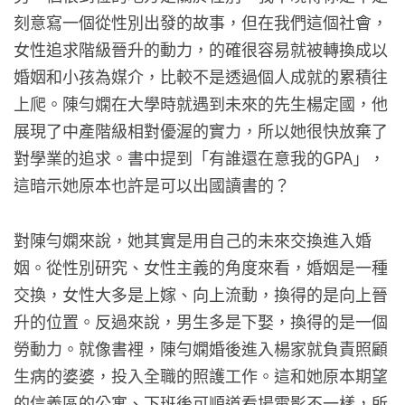
刻意寫一個從性別出發的故事，但在我們這個社會，
女性追求階級晉升的動力，的確很容易就被轉換成以
婚姻和小孩為媒介，比較不是透過個人成就的累積往
上爬。陳勻嫻在大學時就遇到未來的先生楊定國，他
展現了中產階級相對優渥的實力，所以她很快放棄了
對學業的追求。書中提到「有誰還在意我的GPA」，
這暗示她原本也許是可以出國讀書的？
對陳勻嫻來說，她其實是用自己的未來交換進入婚
姻。從性別研究、女性主義的角度來看，婚姻是一種
交換，女性大多是上嫁、向上流動，換得的是向上晉
升的位置。反過來說，男生多是下娶，換得的是一個
勞動力。就像書裡，陳勻嫻婚後進入楊家就負責照顧
生病的婆婆，投入全職的照護工作。這和她原本期望
的信義區的公寓、下班後可順道看場電影不一樣，所