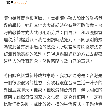
（取自
pixabay
）
陳勻嫻其實也很有壓力，當她讓小孩去讀比較嚴格管
教的學校，她和其他太太談話時會有點不敢啟齒。台
灣的教養方式大致可粗略分成：自由派，和較強調管
理秩序的權威派。我在田調時感覺到，不同派別的媽
媽彼此會有高手過招的感覺。所以當陳勻嫻沒辦法去
偵測其他媽媽的派別，只得透過很迂迴的方式去觀察
這些人的教育理念，然後略略收斂自己的意見。
將田調資料重新煉成故事時，我想表達的是：台灣是
一個很緊很緊的社會。有次我跟在台灣生活一陣子的
外國朋友聊天，他說，他感覺到台灣有一條很明確的
框架；雖然每個國家的文化都一定會有框架，一定有
比較值得鼓勵、或比較被排擠的生活模式，不過他覺