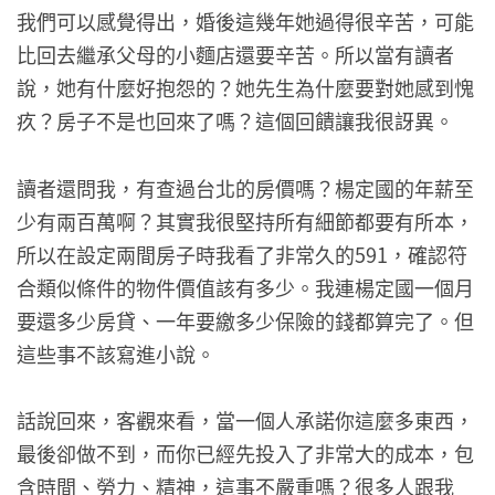
我們可以感覺得出，婚後這幾年她過得很辛苦，可能
比回去繼承父母的小麵店還要辛苦。所以當有讀者
說，她有什麼好抱怨的？她先生為什麼要對她感到愧
疚？房子不是也回來了嗎？這個回饋讓我很訝異。
讀者還問我，有查過台北的房價嗎？楊定國的年薪至
少有兩百萬啊？其實我很堅持所有細節都要有所本，
所以在設定兩間房子時我看了非常久的591，確認符
合類似條件的物件價值該有多少。我連楊定國一個月
要還多少房貸、一年要繳多少保險的錢都算完了。但
這些事不該寫進小說。
話說回來，客觀來看，當一個人承諾你這麼多東西，
最後卻做不到，而你已經先投入了非常大的成本，包
含時間、勞力、精神，這事不嚴重嗎？很多人跟我