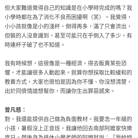
但大家難道覺得自己的知識是在小學時完成的嗎？我
小學時都在為了消化不良而困擾啊（笑）。我覺得，
小小孩就像是小的淺杯，倒得再多，滿了只會流出，
但裝的人沒意識到，甚至可能只在乎倒入了多少，有
時連杯子破了也不知道。
我有時候想，這很像是一種經濟，得去販賣某些恐
懼，才能讓很多人動起來。就算你想採取比較緩和的
教養方式，大家也很怕是因為你不懂、你沒想清楚，
出於同儕情誼想幫你，而讓你生出罪惡感來。
曾凡慈：
對，我還能提供自己做為負面教材。我要念一年級的
小孩，暑假沒上正音班，我讓他回去南部阿嬤家快樂
度日。然後身為退休小學老師的阿嬤就說：「我給妳