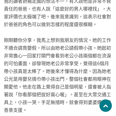
我的讀者對楊定國的想法不一，有人說他是非常不負
責任的爸爸、也有人說「這麼好的男人哪裡找」，大
家評價也太極端了吧。後來我意識到，這表示社會對
於爸爸的角色可以做到怎樣的程度還很模糊。
剛剛聽你分享，我馬上想到我朋友的情況。她的工作
不適合請育嬰假，所以由她老公請假帶小孩。她起初
非常擔心一回家打開門會看到老公小孩兩個都在流淚
的可怕畫面，卻發現她老公非常享受，覺得這6個月
帶小孩真是太棒了。她後來才懂得為什麼，因為她老
公光是用嬰兒揹巾帶小孩出門，整個社會都用眼神在
關愛他。他走在路上覺得自己是個明星，還會被人指
著說「你看那個把拔好窩心喔」。甚至在大眾交通工
具上，小孩一哭，手足無措時，就會得到婆婆媽媽的
善意支援。