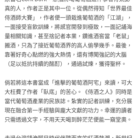
真的人，作者正是其中一位。從偶然得知「世界最佳
侍酒師大賽」，作者便一頭栽進葡萄酒的「江湖」，
一面接受盲飲訓練，將感官開發到極致，一面記誦海
量相關知識，甚至捨記者本業，鑽進酒窖當「老鼠」
搬酒，只為了接近葡萄酒界的高人偷學幾手。最後，
靠著好奇心點燃的強大熱情，還有博聞強記的大腦
（足以抵抗持續的酩酊），通過試煉，獲得聖杯。
倘若將這本書當成「進擊的葡萄酒阿宅」來讀，可大
大枉費了作者「臥底」的苦心。《侍酒之人》同時是
當代葡萄酒產業的民族誌。紮實的記者訓練，充分展
現在融合第一手經驗與龐大文獻的功力。幸運的讀者
只需透過文字，不用天天喝到醉茫茫便能一窺堂奧。
走過台灣錢淹腳目時代伴隨而來的紅酒熱潮，新世紀