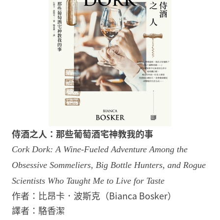
侍酒之人：那些葡萄酒宅神教我的事​
Cork Dork: A Wine-Fueled Adventure Among the
Obsessive Sommeliers, Big Bottle Hunters, and Rogue
Scientists Who Taught Me to Live for Taste​
作者：比昂卡．波斯克（Bianca Bosker）
譯者：駱香潔