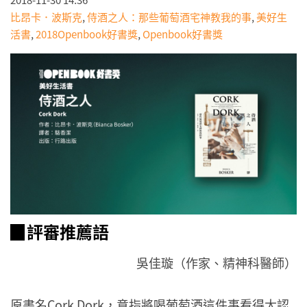
比昂卡．波斯克
,
侍酒之人：那些葡萄酒宅神教我的事
,
美好生
活書
,
2018Openbook好書獎
,
Openbook好書獎
▉評審推薦語
吳佳璇（作家、精神科醫師）
原書名Cork Dork，意指將喝葡萄酒這件事看得太認