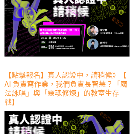
【點擊報名】真人認證中，請稍候》【
AI 負責寫作業，我們負責長智慧？「魔
法詠唱」與「靈魂修煉」的教室生存
戰】