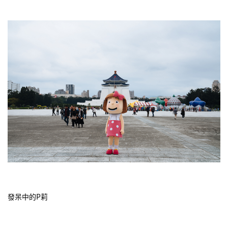
發呆中的P莉