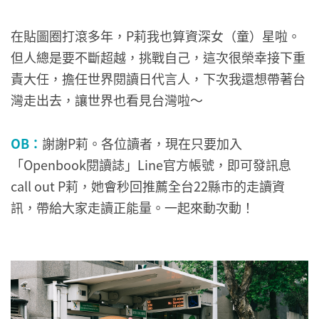
在貼圖圈打滾多年，P莉我也算資深女（童）星啦。
但人總是要不斷超越，挑戰自己，這次很榮幸接下重
責大任，擔任世界閱讀日代言人，下次我還想帶著台
灣走出去，讓世界也看見台灣啦～
OB：
謝謝P莉。各位讀者，現在只要加入
「Openbook閱讀誌」Line官方帳號，即可發訊息
call out P莉，她會秒回推薦全台22縣市的走讀資
訊，帶給大家走讀正能量。一起來動次動！