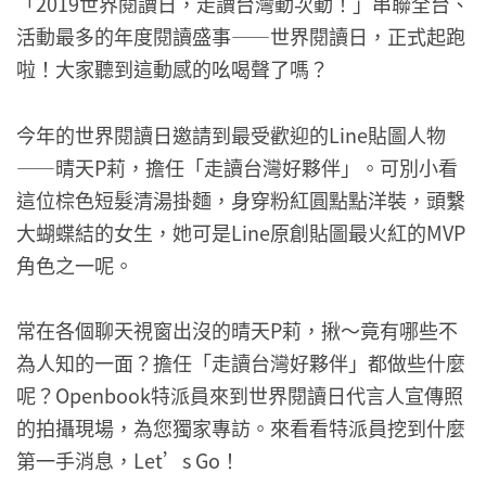
「2019世界閱讀日，走讀台灣動次動！」串聯全台、
活動最多的年度閱讀盛事——世界閱讀日，正式起跑
啦！大家聽到這動感的吆喝聲了嗎？
今年的世界閱讀日邀請到最受歡迎的Line貼圖人物
——晴天P莉，擔任「走讀台灣好夥伴」。可別小看
這位棕色短髮清湯掛麵，身穿粉紅圓點點洋裝，頭繫
大蝴蝶結的女生，她可是Line原創貼圖最火紅的MVP
角色之一呢。
常在各個聊天視窗出沒的晴天P莉，揪～竟有哪些不
為人知的一面？擔任「走讀台灣好夥伴」都做些什麼
呢？Openbook特派員來到世界閱讀日代言人宣傳照
的拍攝現場，為您獨家專訪。來看看特派員挖到什麼
第一手消息，Let’s Go！