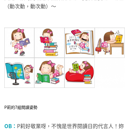
（動次動，動次動）～
P莉的7組閱讀姿勢
OB：
P莉好敬業呀，不愧是世界閱讀日的代言人！妳