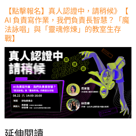
【點擊報名】真人認證中，請稍候》【
AI 負責寫作業，我們負責長智慧？「魔
法詠唱」與「靈魂修煉」的教室生存
戰】
延伸閱讀