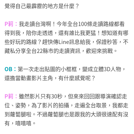
覺得自己最霹靂的地方是什麼？
P莉：
我走讀台灣啊！今年全台100條走讀路線都看
得到我，陪你走透透，還有誰比我更猛！想知道有哪
些好玩的路線？趕快傳Line訊息給我，保證秒答，不
藏私分享全台22縣市的走讀資訊，歡迎來挑戰。
OB：
第一次走出貼圖的小框框，變成立體3D人物，
還擔當動畫影片主角，有什麼感覺呢？
P莉：
雖然影片只有30秒，但來來回回跟導演確認走
位、姿勢，為了影片的拍攝，走遍全台取景，我都走
到蘿蔔腿啦。不過蘿蔔腿也是跟我的大頭很速配有沒
有，嘻嘻嘻。