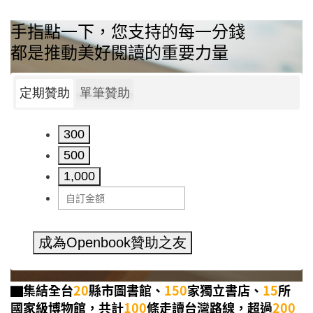
手指點一下，您支持的每一分錢
都是推動美好閱讀的重要力量
定期贊助
單筆贊助
300
500
1,000
成為Openbook贊助之友
▇集結全台
20
縣市圖書館、
150
家獨立書店、
15
所
國家級博物館，共計
100
條走讀台灣路線，超過
200