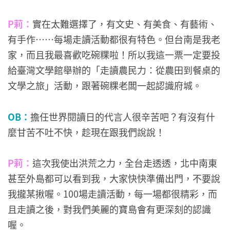
P莉：
實在太難選擇了，有文史、有美食、有藝術、
有手作……每場走讀活動都很有特色。但台南是我老
家，而且我最喜歡吃碗粿啦！所以我這一票一定要投
給臺灣文學館舉辦的「走讀農民力：從農田到餐桌的
文學之旅」活動，跟著碗粿老闆一起認識府城。
OB：
擔任世界閱讀日的代言人很辛苦吧？有沒有什
麼甘苦不吐不快，趁現在跟我們說說！
P莉：
這次我使出洪荒之力，全台走透透，北中南東
甚至外島都可以看到我，大家快快準備出門，不要說
我攏某揪喔。100場走讀活動，每一場都很精彩，而
且走讀之後，對我們美麗的寶島會有更深刻的認識
喔。