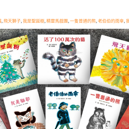
貓
,
飛天獅子
,
我是聖誕樹
,
精靈馬戲團
,
一隻普通的熊
,
老伯伯的雨傘
,