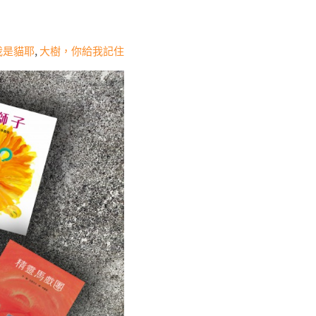
我是貓耶
,
大樹，你給我記住