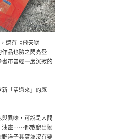
此，還有《飛天獅
的作品也隨之閃亮登
灣書市曾經一度沉寂的
重新「活過來」的感
色與異味，可說是人間
、油畫……都散發出獨
佐野洋子其實並沒有要