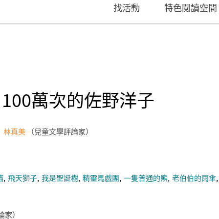
找活動
特色閱讀空間
100萬次的佐野洋子
林真美
兒童文學評論家
貓
飛天獅子
我是聖誕樹
精靈馬戲團
一隻普通的熊
老伯伯的雨傘
論家）