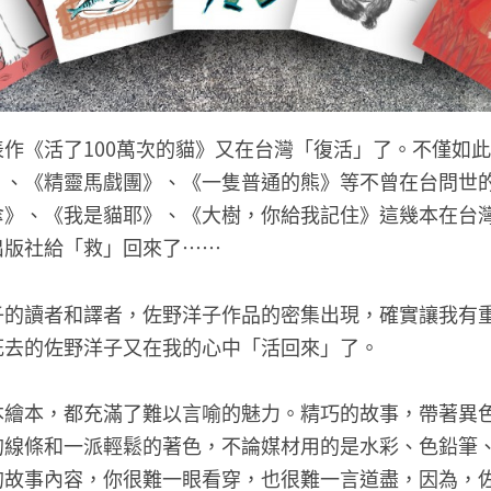
作《活了100萬次的貓》又在台灣「復活」了。不僅如
》、《精靈馬戲團》、《一隻普通的熊》等不曾在台問世
傘》、《我是貓耶》、《大樹，你給我記住》這幾本在台
出版社給「救」回來了……
子的讀者和譯者，佐野洋子作品的密集出現，確實讓我有
死去的佐野洋子又在我的心中「活回來」了。
本繪本，都充滿了難以言喻的魅力。精巧的故事，帶著異
的線條和一派輕鬆的著色，不論媒材用的是水彩、色鉛筆
的故事內容，你很難一眼看穿，也很難一言道盡，因為，