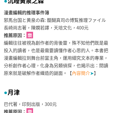
沉睡黃泉之森
●
漫畫編輯的推理事件簿
邪馬台国と黄泉の森: 醍醐真司の博覧推理ファイル
長崎尚志著，陳嫻若譯，天培文化，400元
推薦原因：
樂
編輯往往被視為創作者的背後靈，殊不知他們既是最
投入的讀者，也是最需要讀懂作者心思的人。本書把
漫畫編輯拉到舞台前當主角，運用細究文本的專業，
分析創作者心理，化身為另類偵探，也揭示出：閱讀
原來就是破解作者織造的謎面。【
內容簡介
➤
】
月津
●
巴代著，印刻出版，300元
推薦原因：
樂