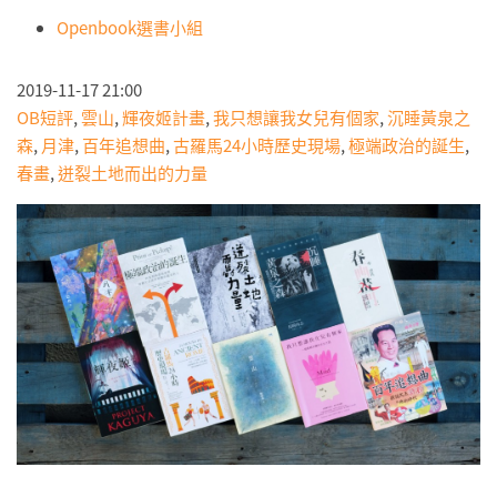
Openbook選書小組
2019-11-17 21:00
OB短評
,
雲山
,
輝夜姬計畫
,
我只想讓我女兒有個家
,
沉睡黃泉之
森
,
月津
,
百年追想曲
,
古羅馬24小時歷史現場
,
極端政治的誕生
,
春畫
,
迸裂土地而出的力量