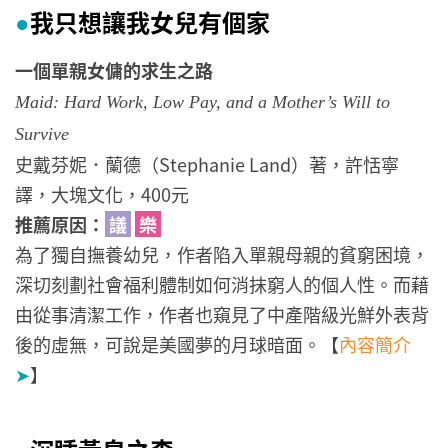
我只想讓我女兒有個家
●
一個單親女傭的求生之路
Maid: Hard Work, Low Pay, and a Mother’s Will to
Survive
史戴芬妮．蘭德（Stephanie Land）著，許恬寧
譯，大塊文化，400元
推薦原因：
議
樂
為了獨自撫養幼兒，作者陷入單親母親的貧窮困境，
深切刻劃社會福利體制如何消抹窮人的個人性。而藉
由從事清潔工作，作者也窺見了中產階級光鮮外表背
後的虛無，可說是美國夢的月球暗面。【
內容簡介
➤
】