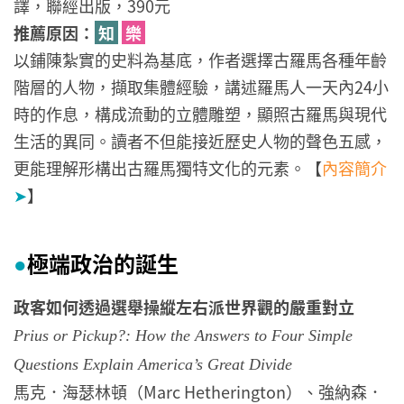
譯，聯經出版，390元
推薦原因：
知
樂
以鋪陳紮實的史料為基底，作者選擇古羅馬各種年齡
階層的人物，擷取集體經驗，講述羅馬人一天內24小
時的作息，構成流動的立體雕塑，顯照古羅馬與現代
生活的異同。讀者不但能接近歷史人物的聲色五感，
更能理解形構出古羅馬獨特文化的元素。【
內容簡介
➤
】
極端政治的誕生
●
政客如何透過選舉操縱左右派世界觀的嚴重對立
Prius or Pickup?: How the Answers to Four Simple
Questions Explain America’s Great Divide
馬克．海瑟林頓（Marc Hetherington）、強納森．