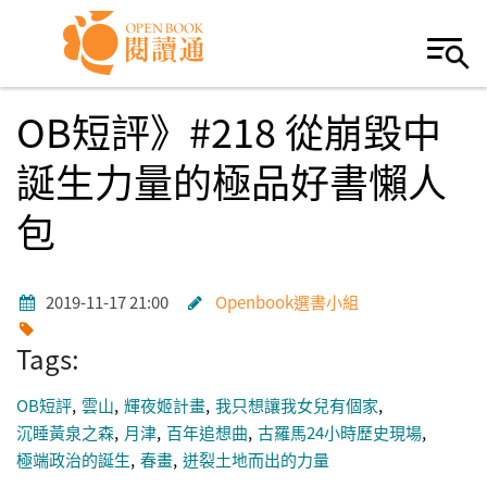
Skip to navigation
移至主內容
OB短評》#218 從崩毀中
誕生力量的極品好書懶人
包
2019-11-17 21:00
Openbook選書小組
Tags:
OB短評
雲山
輝夜姬計畫
我只想讓我女兒有個家
沉睡黃泉之森
月津
百年追想曲
古羅馬24小時歷史現場
極端政治的誕生
春畫
迸裂土地而出的力量