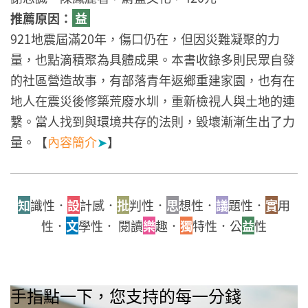
推薦原因：
益
921地震屆滿20年，傷口仍在，但因災難凝聚的力
量，也點滴積聚為具體成果。本書收錄多則民眾自發
的社區營造故事，有部落青年返鄉重建家園，也有在
地人在震災後修築荒廢水圳，重新檢視人與土地的連
繫。當人找到與環境共存的法則，毀壞漸漸生出了力
量。【
內容簡介
➤
】
知
識性．
設
計感．
批
判性．
思
想性．
議
題性．
實
用
性．
文
學性． 閱讀
樂
趣．
獨
特性．公
益
性
手指點一下，您支持的每一分錢