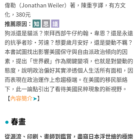
偉勒（Jonathan Weiler）著，陳重亨譯，有方文
化，380元
推薦原因：
知
思
議
狗派還是貓派？崇拜西部牛仔約翰·韋恩？還是永遠
的抗爭者珍·芳達？想要歲月安好，還是變動不羈？
本書試圖找出影響美國保守與自由派政治傾向的因
素，提出「世界觀」作為關鍵變項，也就是對變動的
態度，說明政治偏好其實滲透個人生活所有面相，因
而表現在政治運作上愈趨極端。在美國的移民脈絡
下，此一論點引出了看待美國民粹現象的新視野。
【
內容簡介
➤
】
春畫
●
從源流、印刷、畫師到鑑賞，盡窺日本浮世繪的極樂