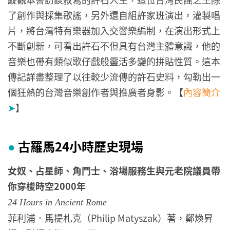
了創作與採集歌謠，另外還自組許家班演出，灌製唱
片，將台灣特有樂器加入交響樂編制，在演出形式上
不斷創新，可看出許石不但具有台灣主體意識，他的
音樂也帶有類似歌仔戲般靈活多變的拼貼性質。這本
傳記詳盡整理了以往較少流傳的許石史料，勾勒出一
個狂熱的台灣音樂創作者與推廣者身影。【
內容簡介
➤
】
古羅馬24小時歷史現場
●
女奴、占星師、角鬥士、浴場服務生與元老院議員帶
你穿梭時空2000年
24 Hours in Ancient Rome
菲利浦．馬提札克（Philip Matyszak）著，鄭煥昇