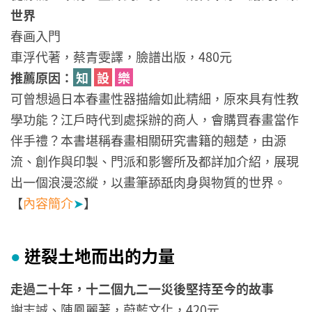
世界
春画入門
車浮代著，蔡青雯譯，臉譜出版，480元
推薦原因：
知
設
樂
可曾想過日本春畫性器描繪如此精細，原來具有性教
學功能？江戶時代到處採辦的商人，會購買春畫當作
伴手禮？本書堪稱春畫相關研究書籍的翹楚，由源
流、創作與印製、門派和影響所及都詳加介紹，展現
出一個浪漫恣縱，以畫筆舔舐肉身與物質的世界。
【
內容簡介
➤
】
迸裂土地而出的力量
●
走過二十年，十二個九二一災後堅持至今的故事
謝志誠、陳鳳麗著，蔚藍文化，420元