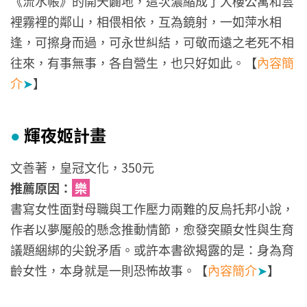
《流水帳》的開天闢地，這次濃縮成了大樓公寓和雲
裡霧裡的鄰山，相偎相依，互為鏡射，一如萍水相
逢，可擦身而過，可永世糾結，可敬而遠之老死不相
往來，有事無事，各自營生，也只好如此。【
內容簡
介
➤
】
輝夜姬計畫
●
文善著，皇冠文化，350元
推薦原因：
樂
書寫女性面對母職與工作壓力兩難的反烏托邦小說，
作者以夢魘般的懸念推動情節，愈發突顯女性與生育
議題綑綁的尖銳矛盾。或許本書欲揭露的是：身為育
齡女性，本身就是一則恐怖故事。【
內容簡介
➤
】