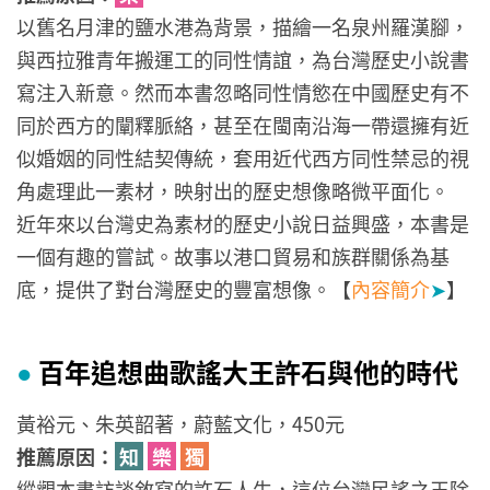
以舊名月津的鹽水港為背景，描繪一名泉州羅漢腳，
與西拉雅青年搬運工的同性情誼，為台灣歷史小說書
寫注入新意。然而本書忽略同性情慾在中國歷史有不
同於西方的闡釋脈絡，甚至在閩南沿海一帶還擁有近
似婚姻的同性結契傳統，套用近代西方同性禁忌的視
角處理此一素材，映射出的歷史想像略微平面化。
近年來以台灣史為素材的歷史小說日益興盛，本書是
一個有趣的嘗試。故事以港口貿易和族群關係為基
底，提供了對台灣歷史的豐富想像。【
內容簡介
➤
】
百年追想曲歌謠大王許石與他的時代
●
黃裕元、朱英韶著，蔚藍文化，450元
推薦原因：
知
樂
獨
縱觀本書訪談敘寫的許石人生，這位台灣民謠之王除