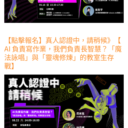
【點擊報名】真人認證中，請稍候》【
AI 負責寫作業，我們負責長智慧？「魔
法詠唱」與「靈魂修煉」的教室生存
戰】