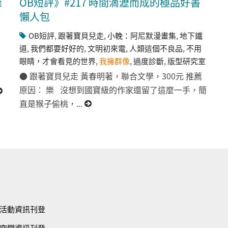
擁
OB短評》#217 時間滴瀝而成的極品好書
懶人包
OB短評
,
跟著寶貝兒走
,
小輓：阿尼默漫畫集
,
地下鐵
道
,
我們都要好好的
,
文明初來電
,
人類這個不良品
,
不用
眼睛，才會看見的世界
,
我擁群像
,
過度診斷
,
版型研究室
● 跟著寶貝兒走 黃春明著，聯合文學，300元 推薦
原因： 樂 沒想到國寶級的作家還留了這麼一手，簡
直是猴子偷桃，...
活動資訊刊登
空間資訊刊登