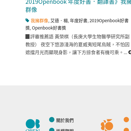
2019Openbook 年度好書．翻譯書》我
群像
我擁群像
,
艾德．楊
,
年度好書
,
2019Openbook好書
獎
,
Openbook好書獎
▉評審推薦語 黃榮棋（長庚大學生物醫學研究所副
教授） 夜空下悠游淺海的夏威夷短尾烏賊，不怕因
遮擋月光而顯現身影，讓下方掠食者有機可乘。...
關於我們
版權聲明