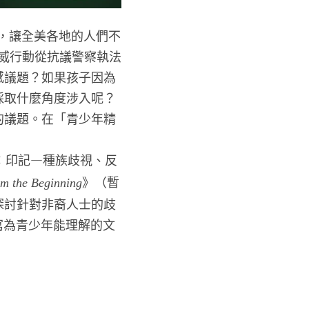
之死，讓全美各地的人們不
場示威行動從抗議警察執法
感議題？如果孩子因為
採取什麼角度涉入呢？
的議題。在「青少年精
：印記—種族歧視、反
》（暫
 the Beginning
探討針對非裔人士的歧
品轉寫為青少年能理解的文