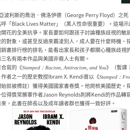
波利斯的喬治．佛洛伊德（George Perry Floyd）
「Black Lives Matter」（黑人性命很重要）。這
地開花的全美抗爭。家長要如何跟孩子討論種族歧視的敏
凌的對象，或甚至反過來霸凌別人，成人要在什麼時機、
暢銷書排行榜的排名，能看出家長和孩子都關心種族歧視
前三名有兩本作品與美國非裔人士有關。
者合寫的《
》（暫譯
Stamped：Racism, Antiracism, and You
者之一的歷史教授Ibram X. Kendi曾以《
Stamped：From
開始就被標註）獲得美國國家書卷獎。他爬梳美國歷史，
得獎常勝軍作者Jason Reynolds則將Kendi的作
看來，此書在師長以及成年讀者群也獲得一致好評。