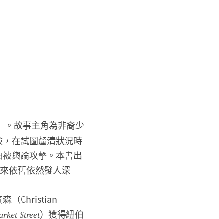
）。故事主角為非裔少
檢，在試圖釐清狀況時
怕被輿論攻擊。本書出
讀來依舊依然發人深
hristian
）獲得紐伯
rket Street