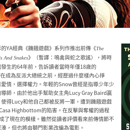
的YA經典《饑餓遊戲》系列作推出前傳《
The
》（暫譯：鳴禽與蛇之歌謠），將時
ds And Snakes
發生的64年前，告訴讀者當時年僅18歲的
s Snow在成為反派大總統之前，經歷過什麼樣內心掙
愛情，選擇權力。年輕的Snow曾經是指導少年少
師，由於他出手幫助女主角Lucy Gray Baird贏
使得Lucy和他自己都被反將一軍，遭到饑餓遊戲
Casa Highbottom的陷害。在反擊與奪權的過程
變成了現在的模樣。雖然從讀者評價看來前傳情節不
緊湊，但也將由獅門影業改編為電影。