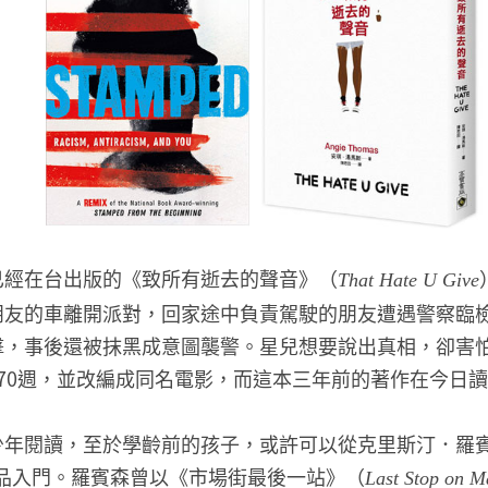
已經在台出版的《致所有逝去的聲音》（
That Hate U Give
朋友的車離開派對，回家途中負責駕駛的朋友遭遇警察臨
擊，事後還被抹黑成意圖襲警。星兒想要說出真相，卻害
70週，並改編成同名電影，而這本三年前的著作在今日
年閱讀，至於學齡前的孩子，或許可以從克里斯汀．羅賓森（C
）的作品入門。羅賓森曾以《市場街最後一站》（
Last Stop on Ma