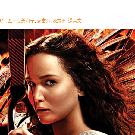
伸介
,
五十嵐美和子
,
麥當勞
,
陳志勇
,
邁高文