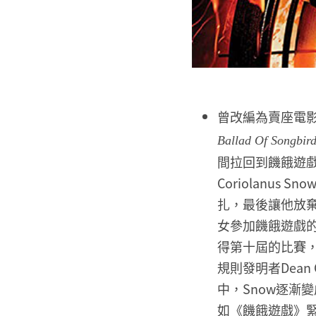
曾改編為賣座電影
Ballad Of Songbir
間拉回到饑餓遊戲
Coriolanu
扎，最後讓他放棄
女參加饑餓遊戲的導
得第十屆的比賽，
規則發明者Dean 
中，Snow逐漸
如《饑餓遊戲》