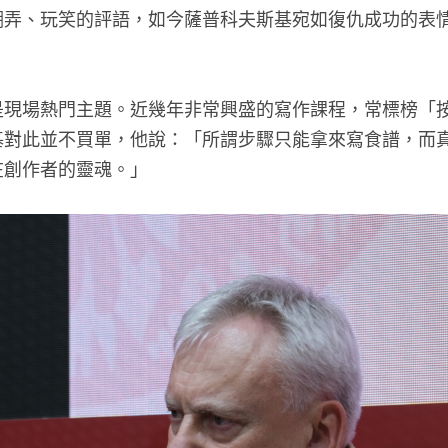
嘲弄、玩笑的評語，如今薩普科夫斯基宛如復仇成功的表
是現場熱門主題。近幾年非常興盛的寫作課程，常標榜「
基對此並不買單，他說：「所謂步驟只能拿來寫食譜，而
在創作者的靈魂。」