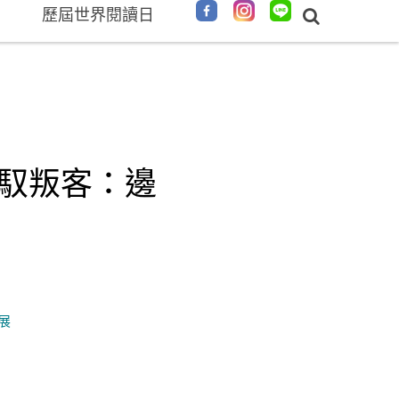
歷屆世界閱讀日
電馭叛客：邊
書展