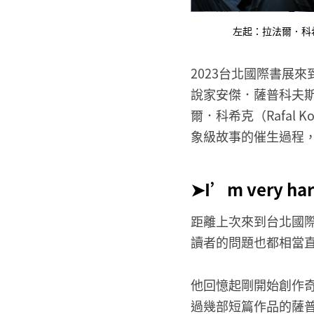
左起：拉法爾．科希克
2023台北國際書展
說家安傑．薩普科夫斯基
爾．科希克（Rafal 
象級故事的催生過程，
➤​I’m very hard
距離上次來到台北國
讀者的問題也都相當
他回憶起剛開始創作
過幾部短篇作品的薩