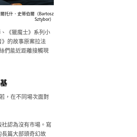
巴爾托什．史蒂伯爾（Bartosz
Sztybor）
師、《獵魔士》系列小
行者》的故事原案拉法
，讓粉絲們能近距離接觸現
基
若，在不同場次面對
版社認為沒有市場。寫
的長篇大部頭奇幻故