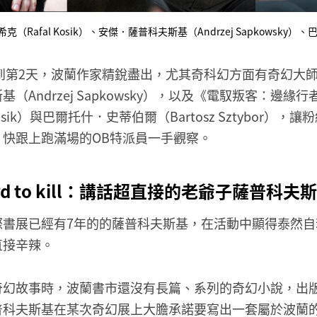
（Rafal Kosik）、安傑．薩普科夫斯基（Andrzej Sapkowsky）、
來到第2天，波蘭作家精銳盡出，尤其奇科幻方面有奇幻大
（Andrzej Sapkowsky），以及《電馭叛客：邊緣
Kosik）與巴爾托什．史蒂伯爾（Bartosz Sztybor）
快跟上跑滿場的OB特派員一手觀察。
 to kill
：講話超直接的老爺子薩普科夫斯
際書展已經有7年的的薩普科夫斯基，在活動中顯得泰然自
直接辛辣。
奇幻故事時，波蘭書市還沒有長篇、系列的奇幻小說，出
普科夫斯基在某次奇幻展上大膽承諾要寫出一套屬於波蘭