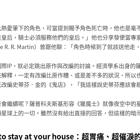
此熱愛筆下的角色，可當提到賜予角色死亡時，他也是毫
是皇后，騎士必須服務他們的皇后。」他也分享發便當專
e R. R. Martin）曾跟他聊：「角色時候到了就該送
際IP，就必定跳出原作與改編的討論。經濟學系出身的
來解釋，一定有改編比原作糟、或是差不多的狀況，所以
克改編史蒂芬．金的《鬼店》，「我這樣說史蒂芬應該會
否會繼續呢？薩普科夫斯基形容《獵魔士》就像夜空中的
顆星球上的一切。雖然沒有給出直接的回答，但這樣的暗
want to stay at your house：超胃痛