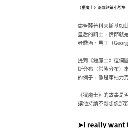
《獵魔士》兩部短篇小說集
儘管薩普科夫斯基如
皇后的騎士，情節就
者喬治．馬丁（Georg
提到《獵魔士》這個國
斯分布（常態分布）
的例子，像是庫柏力
《獵魔士》的故事是
讓他持續不斷想像那
➤​I really 