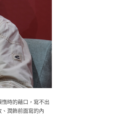
作懶惰時的藉口，寫不出
改、潤飾前面寫的內