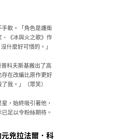
不手軟。「角色是護衛
家、《冰與火之歌》作
他走，沒什麼好可惜的。」
薩普科夫斯基搬出了高
也存在改編比原作更好
殺了我。」（眾笑）
星星，始終吸引著他，
示已足以令粉絲期待。
、超催淚的元兇拉法爾．科