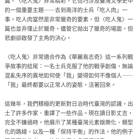
篇。〈吃人鬼〉非常精彩，它恰巧涉及臺灣文學史中
的一個重要主題——去到南洋的士兵「吃人肉」一
事。吃人肉當然是非常獵奇的要素，但〈吃人鬼〉一
篇也並非僅止於獵奇，儘管它拋出了獵奇的場面，但
悲劇卻啟發了主角的決心。
〈吃人鬼〉非常適合作為《華麗島志奇》這一系列戰
爭故事的結尾：一名士兵克服了他的戰爭創傷，無論
混亂失序的異地如何使「我」變得如何不像個人——
「我」最終都要以正常人的姿態，活著回來。
這幾年，我們積極的更新對日治時代臺灣的認識，出
土了許多作家、重譯了一些作品。現在讀日影丈吉，
完全不嫌過時。他展示了某種臺灣元素娛樂化、類型
化的路線，以及一種「保持平衡」的作法。他的例子