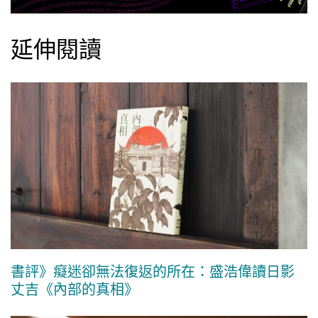
延伸閱讀
書評》癡迷卻無法復返的所在：盛浩偉讀日影
丈吉《內部的真相》