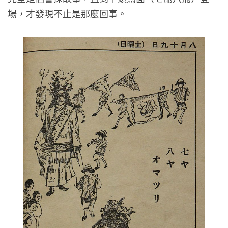
場，才發現不止是那麼回事。