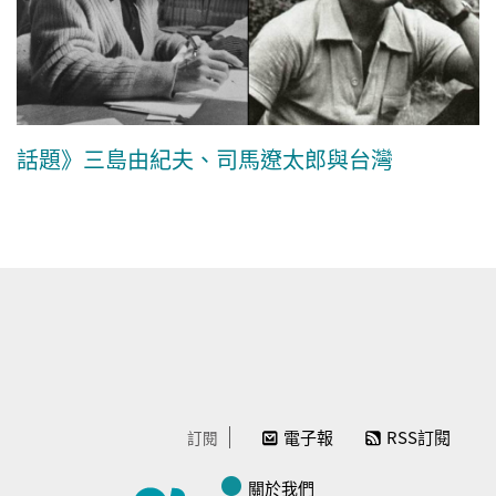
話題》三島由紀夫、司馬遼太郎與台灣
電子報
RSS訂閱
訂閱
關於我們