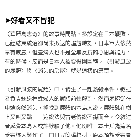
➤好看又不冒犯
《華麗島志奇》的故事時間點，多設定在日本戰敗、
已經結束統治卻尚未撤退的尷尬時刻，日本軍人依然
享有威嚴，但臺灣人也不是全無反抗的心思與能力。
有的時候，反而是日本人被耍得團團轉，〈引發風波
的屍體〉與〈消失的房屋〉就是這樣的篇章。
〈引發風波的屍體〉中，發生了一起姦殺事件，敘述
者負責運送林姓婦人的屍體前往解剖。然而屍體卻在
中途突然消失，據找到屍體的本島人說，屍體懸在樹
上又叫又跳——這說法與古老傳說不謀而合，令敘述
者感覺本島人或許欺騙了他。他吩咐日本士兵為這名
受害婦人製作了一口日式簡樸棺材，原本預想受害者