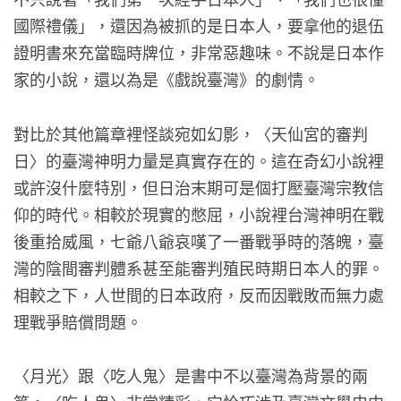
國際禮儀」，還因為被抓的是日本人，要拿他的退伍
證明書來充當臨時牌位，非常惡趣味。不說是日本作
家的小說，還以為是《戲說臺灣》的劇情。
對比於其他篇章裡怪談宛如幻影，〈天仙宮的審判
日〉的臺灣神明力量是真實存在的。這在奇幻小說裡
或許沒什麼特別，但日治末期可是個打壓臺灣宗教信
仰的時代。相較於現實的憋屈，小說裡台灣神明在戰
後重拾威風，七爺八爺哀嘆了一番戰爭時的落魄，臺
灣的陰間審判體系甚至能審判殖民時期日本人的罪。
相較之下，人世間的日本政府，反而因戰敗而無力處
理戰爭賠償問題。
〈月光〉跟〈吃人鬼〉是書中不以臺灣為背景的兩