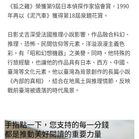
《狐之雞》榮獲第9屆日本偵探作家協會賞，1990
年再以《泥汽車》獲得第18屆泉鏡花賞。
日影丈吉深受法國推理小說影響，作品融合科幻、
推理、恐怖、民間信仰等元素，洋溢浪漫主義色
彩，有「昭和幻想機器」之美譽。同時，他特殊的
行旅經驗，也讓他的作品具有日本、西方、中國、
臺灣等文化元素。他以臺灣為背景創作的長篇小說
《內部的真相》，結合在地風土與推理情節，反映
戰前臺灣被遺落的時代風景。
手指點一下，您支持的每一分錢
都是推動美好閱讀的重要力量