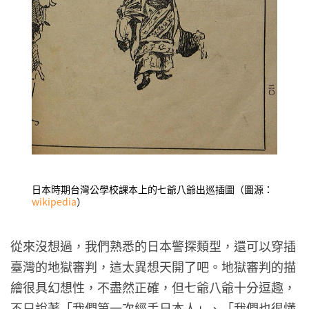
日本時期台灣公學校課本上的七爺八爺出巡插圖（圖源：
wikipedia
）
從來沒想過，我們熟悉的日本警探類型，還可以穿插
臺灣的地獄審判，這太異想天開了吧。地獄審判的描
繪很具幻想性，不盡然正確，但七爺八爺十分逗趣，
不只說著「我們第一次經手日本人」、「我們也很懂