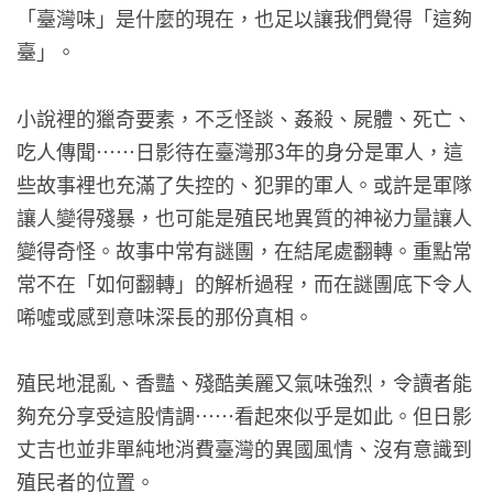
「臺灣味」是什麼的現在，也足以讓我們覺得「這夠
臺」。
小說裡的獵奇要素，不乏怪談、姦殺、屍體、死亡、
吃人傳聞⋯⋯日影待在臺灣那3年的身分是軍人，這
些故事裡也充滿了失控的、犯罪的軍人。或許是軍隊
讓人變得殘暴，也可能是殖民地異質的神祕力量讓人
變得奇怪。故事中常有謎團，在結尾處翻轉。重點常
常不在「如何翻轉」的解析過程，而在謎團底下令人
唏噓或感到意味深長的那份真相。
殖民地混亂、香豔、殘酷美麗又氣味強烈，令讀者能
夠充分享受這股情調⋯⋯看起來似乎是如此。但日影
丈吉也並非單純地消費臺灣的異國風情、沒有意識到
殖民者的位置。