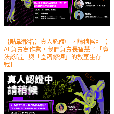
【點擊報名】真人認證中，請稍候》【
AI 負責寫作業，我們負責長智慧？「魔
法詠唱」與「靈魂修煉」的教室生存
戰】