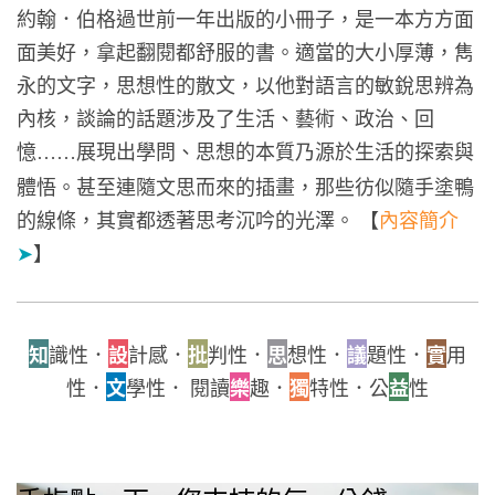
約翰．伯格過世前一年出版的小冊子，是一本方方面
面美好，拿起翻閱都舒服的書。適當的大小厚薄，雋
永的文字，思想性的散文，以他對語言的敏銳思辨為
內核，談論的話題涉及了生活、藝術、政治、回
憶
展現出學問、思想的本質乃源於生活的探索與
……
體悟。甚至連隨文思而來的插畫，那些彷似隨手塗鴨
的線條，其實都透著思考沉吟的光澤。 【
內容簡介
➤
】
知
識性．
設
計感．
批
判性．
思
想性．
議
題性．
實
用
性．
文
學性． 閱讀
樂
趣．
獨
特性．公
益
性