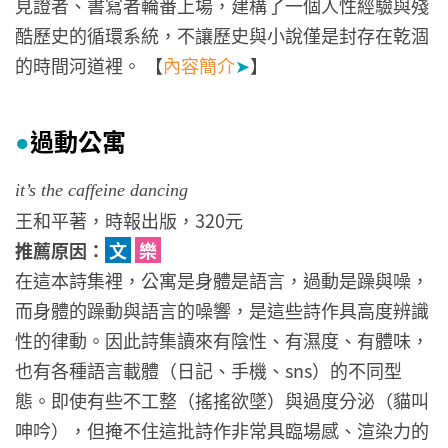
見證者、書寫者輪番上場，建構了一個人性經驗與殘
酷歷史的循環系統，不讓歷史與小說僅是封存在乾涸
的時間河道裡。 【
內容簡介
➤
】
過動公寓
●
it’s the caffeine dancing
王和平著，時報出版，320元
推薦原因：
文
樂
在這本詩集裡，公寓是身體是語言，過動是躁與噪，
而身體的躁動與語言的噪響，是這些詩作具高度辨識
性的律動。因此詩集讀來有陰性、有濕度、有體味，
也有各種語言載體（日記、手機、sns）的不同型
態。即使有些不工整（搖搖欲墜）與過度分泌（貓叫
呻吟），但掩不住這批詩作非常具臨場感、渲染力的