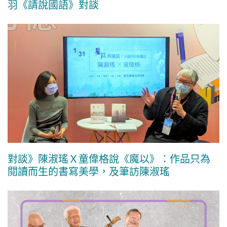
羽《請說國語》對談
對談》陳淑瑤Ｘ童偉格說《魔以》：作品只為
閱讀而生的書寫美學，及筆訪陳淑瑤