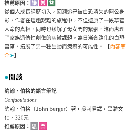
推薦原因：
議
樂
益
從個人成長經歷切入，回溯追尋被白恐消失的阿公身
影，作者在這趟艱難的旅程中，不但還原了一段草菅
人命的真相，同時也緩解了母女間的緊張，進而處理
了家族遺傳性創傷的幽微課題。為日漸套路化的白恐
書寫，拓展了另一種生動而療癒的可能性。 【
內容簡
介
➤
】
閒談
●
約翰．伯格的語言筆記
Confabulations
約翰．伯格（John Berger）著，吳莉君譯，黑體文
化，320元
推薦原因：
思
樂