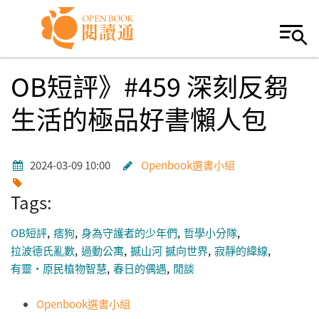
Skip to navigation
移至主內容
OB短評》#459 深刻反芻
生活的極品好書懶人包
2024-03-09 10:00
Openbook選書小組
Tags:
OB短評
痞狗
身為守護者的少年們
哲學小分隊
拉波德氏亂數
過動公寓
撼山河 撼向世界
寂靜的緯線
有靈・原民植物智慧
春日的偶遇
閒談
Openbook選書小組