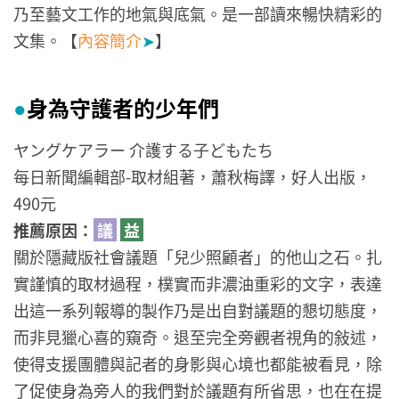
乃至藝文工作的地氣與底氣。是一部讀來暢快精彩的
文集。【
內容簡介
➤
】
身為守護者的少年們
●
ヤングケアラー 介護する子どもたち
每日新聞編輯部-取材組著，蕭秋梅譯，好人出版，
490元
推薦原因：
議
益
關於隱藏版社會議題「兒少照顧者」的他山之石。扎
實謹慎的取材過程，樸實而非濃油重彩的文字，表達
出這一系列報導的製作乃是出自對議題的懇切態度，
而非見獵心喜的窺奇。退至完全旁觀者視角的敍述，
使得支援團體與記者的身影與心境也都能被看見，除
了促使身為旁人的我們對於議題有所省思，也在在提