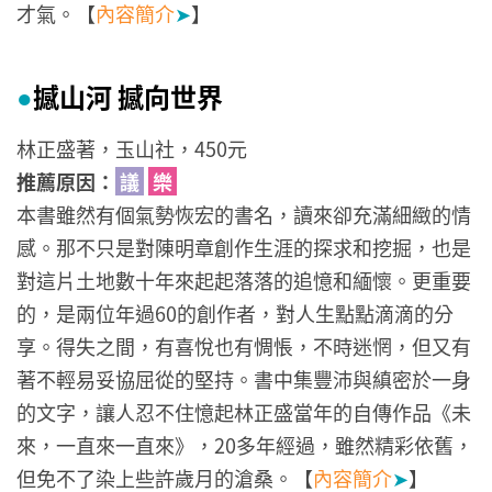
才氣。【
內容簡介
➤
】
撼山河 撼向世界
●
林正盛著，玉山社，450元
推薦原因：
議
樂
本書雖然有個氣勢恢宏的書名，讀來卻充滿細緻的情
感。那不只是對陳明章創作生涯的探求和挖掘，也是
對這片土地數十年來起起落落的追憶和緬懷。更重要
的，是兩位年過60的創作者，對人生點點滴滴的分
享。得失之間，有喜悅也有惆悵，不時迷惘，但又有
著不輕易妥協屈從的堅持。書中集豐沛與縝密於一身
的文字，讓人忍不住憶起林正盛當年的自傳作品《未
來，一直來一直來》，20多年經過，雖然精彩依舊，
但免不了染上些許歲月的滄桑。【
內容簡介
➤
】