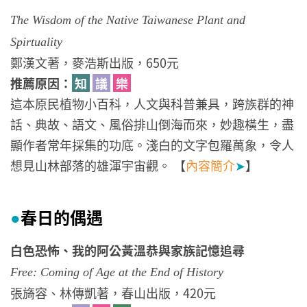
The Wisdom of the Native Taiwanese Plant and
Spirtuality
鄭漢文著，麥浩斯出版，650元
推薦原因：
知
議
樂
這本原民植物小百科，人文與科普兼具，跨族群的神
話、典故、語文、風俗排山倒海而來，妙趣橫生，盡
顯作者常年採集的功底。淺白的文字包羅萬象，令人
想見山林部落的雄渾宇宙觀。 【
內容簡介
➤
】
春日的偶遇
●
白色恐怖、我的阿公黃溫恭與家族記憶追尋
Free: Coming of Age at the End of History
張旖容、林傳凱著，春山出版，420元