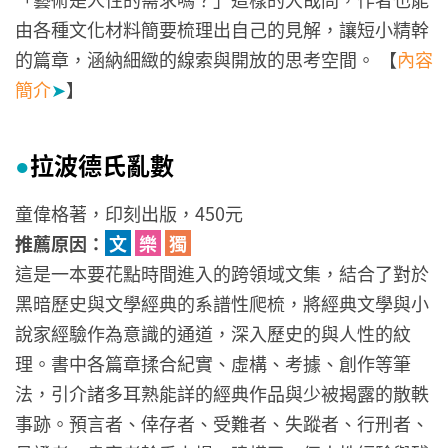
由各種文化材料簡要梳理出自己的見解，讓短小精幹
的篇章，涵納細緻的線索與開放的思考空間。 【
內容
簡介
➤
】
拉波德氏亂數
●
童偉格著，印刻出版，450元
推薦原因：
文
樂
獨
這是一本要花點時間進入的跨領域文集，結合了對於
黑暗歷史與文學經典的系譜性爬梳，將經典文學與小
說家經驗作為意識的通道，深入歷史的與人性的紋
理。書中各篇章揉合紀實、虛構、考據、創作等筆
法，引介諸多耳熟能詳的經典作品與少被揭露的散軼
事跡。預言者、倖存者、受難者、失蹤者、行刑者、