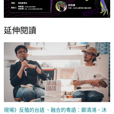
延伸閱讀
現場》反殖的台語 、融合的粵語：鄭清鴻、沐