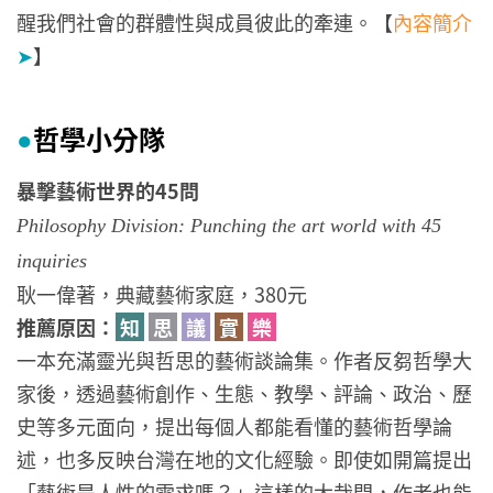
醒我們社會的群體性與成員彼此的牽連。【
內容簡介
➤
】
哲學小分隊
●
暴擊藝術世界的45問
Philosophy Division: Punching the art world with 45
inquiries
耿一偉著，典藏藝術家庭，380元
推薦原因：
知
思
議
實
樂
一本充滿靈光與哲思的藝術談論集。作者反芻哲學大
家後，透過藝術創作、生態、教學、評論、政治、歷
史等多元面向，提出每個人都能看懂的藝術哲學論
述，也多反映台灣在地的文化經驗。即使如開篇提出
「藝術是人性的需求嗎？」這樣的大哉問，作者也能