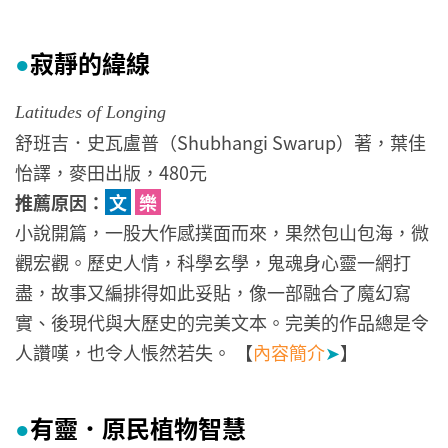
寂靜的緯線
●
Latitudes of Longing
舒班吉．史瓦盧普（Shubhangi Swarup）著，葉佳
怡譯，麥田出版，480元
推薦原因：
文
樂
小說開篇，一股大作感撲面而來，果然包山包海，微
觀宏觀。歷史人情，科學玄學，鬼魂身心靈一網打
盡，故事又編排得如此妥貼，像一部融合了魔幻寫
實、後現代與大歷史的完美文本。完美的作品總是令
人讚嘆，也令人悵然若失。 【
內容簡介
➤
】
有靈．原民植物智慧
●