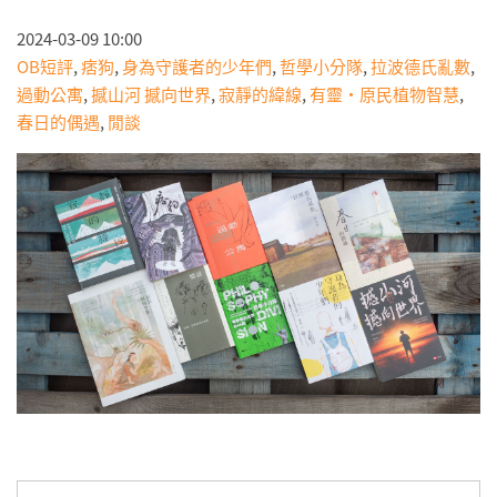
2024-03-09 10:00
OB短評
,
痞狗
,
身為守護者的少年們
,
哲學小分隊
,
拉波德氏亂數
,
過動公寓
,
撼山河 撼向世界
,
寂靜的緯線
,
有靈・原民植物智慧
,
春日的偶遇
,
閒談