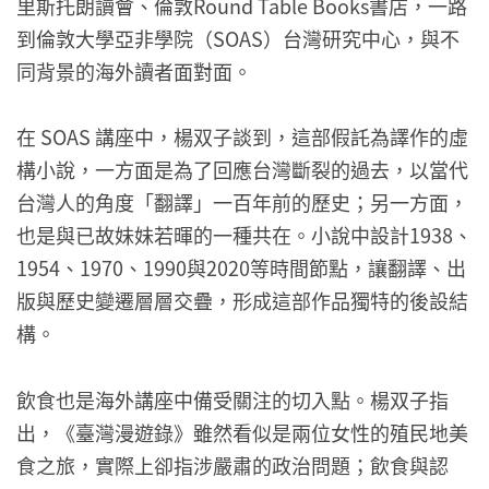
里斯托朗讀會、倫敦Round Table Books書店，一路
到倫敦大學亞非學院（SOAS）台灣研究中心，與不
同背景的海外讀者面對面。
在 SOAS 講座中，楊双子談到，這部假託為譯作的虛
構小說，一方面是為了回應台灣斷裂的過去，以當代
台灣人的角度「翻譯」一百年前的歷史；另一方面，
也是與已故妹妹若暉的一種共在。小說中設計1938、
1954、1970、1990與2020等時間節點，讓翻譯、出
版與歷史變遷層層交疊，形成這部作品獨特的後設結
構。
飲食也是海外講座中備受關注的切入點。楊双子指
出，《臺灣漫遊錄》雖然看似是兩位女性的殖民地美
食之旅，實際上卻指涉嚴肅的政治問題；飲食與認