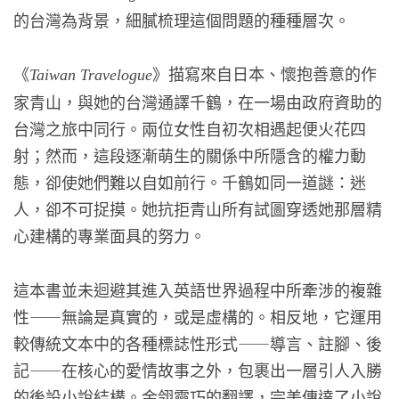
的台灣為背景，細膩梳理這個問題的種種層次。
《
》描寫來自日本、懷抱善意的作
Taiwan Travelogue
家青山，與她的台灣通譯千鶴，在一場由政府資助的
台灣之旅中同行。兩位女性自初次相遇起便火花四
射；然而，這段逐漸萌生的關係中所隱含的權力動
態，卻使她們難以自如前行。千鶴如同一道謎：迷
人，卻不可捉摸。她抗拒青山所有試圖穿透她那層精
心建構的專業面具的努力。
這本書並未迴避其進入英語世界過程中所牽涉的複雜
性——無論是真實的，或是虛構的。相反地，它運用
較傳統文本中的各種標誌性形式——導言、註腳、後
記——在核心的愛情故事之外，包裹出一層引人入勝
的後設小說結構。金翎靈巧的翻譯，完美傳達了小說