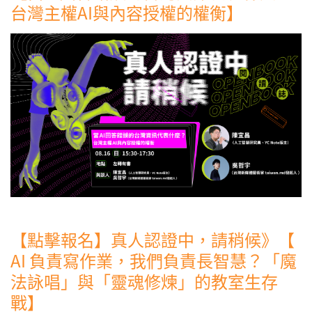
台灣主權AI與內容授權的權衡】
【點擊報名】真人認證中，請稍候》【
AI 負責寫作業，我們負責長智慧？「魔
法詠唱」與「靈魂修煉」的教室生存
戰】