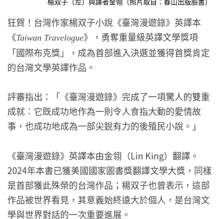
楊双子（左）與譯者金翎（照片取自：春山出版臉書）
狂賀！台灣作家楊双子小說《臺灣漫遊錄》英譯本
《
》，勇奪重量級英譯文學獎項
Taiwan Travelogue
「國際布克獎」，成為首部進入決選並獲得首獎肯定
的台灣文學英譯作品。
評審指出：「《臺灣漫遊錄》完成了一項驚人的雙重
成就：它既成功地作為一則令人食指大動的愛情故
事，也成功地成為一部尖銳有力的後殖民小說。」
《臺灣漫遊錄》英譯本由金翎（Lin King）翻譯。
2024年本書已獲美國國家圖書獎翻譯文學大獎，同樣
是首部獲此殊榮的台灣作品；楊双子也曾表示，這部
作品被世界看見，其意義始終遠大於個人，是台灣文
學與世界對話的一次重要進展。