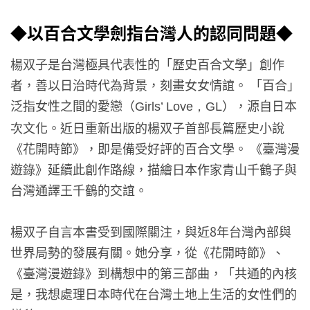
◆以百合文學劍指台灣人的認同問題◆
楊双子是台灣極具代表性的「歷史百合文學」創作
者，善以日治時代為背景，刻畫女女情誼。 「百合」
泛指女性之間的愛戀（
），源自日本
Girls’ Love，GL
次文化。近日重新出版的楊双子首部長篇歷史小說
《花開時節》，即是備受好評的百合文學。 《臺灣漫
遊錄》延續此創作路線，描繪日本作家青山千鶴子與
台灣通譯王千鶴的交誼。
楊双子自言本書受到國際關注，與近8年台灣內部與
世界局勢的發展有關。她分享，從《花開時節》、
《臺灣漫遊錄》到構想中的第三部曲，「共通的內核
是，我想處理日本時代在台灣土地上生活的女性們的