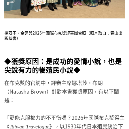
楊双子、金翎與2026年國際布克獎評審團合照（照片取自：春山出
版臉書）
◆獲獎原因：是成功的愛情小說，也是
尖銳有力的後殖民小說◆
在布克獎的官網中，評審主席娜塔莎・布朗
（Natasha Brown）針對本書獲獎原因，有以下闡
述：
「愛能克服權力的不平衡嗎？2026年國際布克獎得主
《
》，以1930年代日本殖民統治下
Taiwan Travelogue