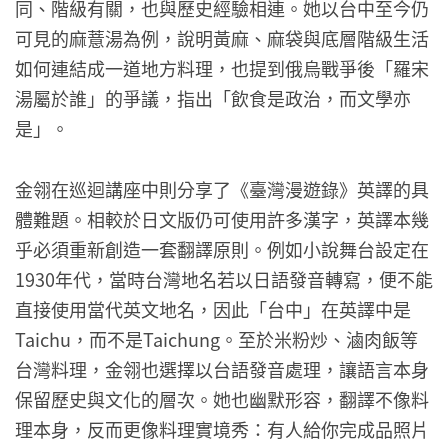
同、階級有關，也與歷史經驗相連。她以台中至今仍
可見的麻薏湯為例，說明黃麻、麻袋與底層階級生活
如何連結成一道地方料理，也提到俄烏戰爭後「羅宋
湯屬於誰」的爭議，指出「飲食是政治，而文學亦
是」。
金翎在巡迴講座中則分享了《臺灣漫遊錄》英譯的具
體難題。相較於日文版仍可使用許多漢字，英譯本幾
乎必須重新創造一套翻譯原則。例如小說舞台設定在
1930年代，當時台灣地名若以日語發音轉寫，便不能
直接使用當代英文地名，因此「台中」在英譯中是
Taichu，而不是Taichung。至於米粉炒、滷肉飯等
台灣料理，金翎也選擇以台語發音處理，讓語言本身
保留歷史與文化的層次。她也幽默形容，翻譯不像料
理本身，反而更像料理實境秀：有人給你完成品照片