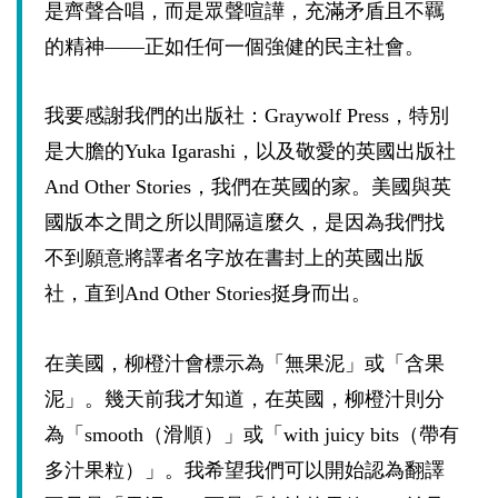
是齊聲合唱，而是眾聲喧譁，充滿矛盾且不羈
的精神——正如任何一個強健的民主社會。
我要感謝我們的出版社：
Graywolf Press
，特別
是大膽的
Yuka Igarashi
，以及敬愛的英國出版社
And Other Stories
，我們在英國的家。美國與英
國版本之間之所以間隔這麼久，是因為我們找
不到願意將譯者名字放在書封上的英國出版
社，直到
And Other Stories
挺身而出。
在美國，柳橙汁會標示為「無果泥」或「含果
泥」。幾天前我才知道，在英國，柳橙汁則分
為「
smooth
（滑順）」或「
with juicy bits
（帶有
多汁果粒）」。我希望我們可以開始認為翻譯