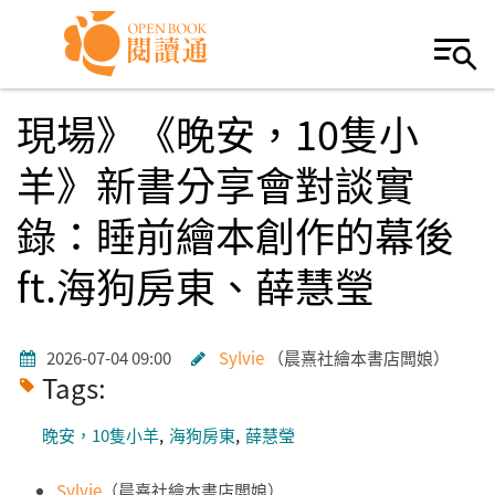
Skip to navigation
移至主內容
現場》《晚安，10隻小
羊》新書分享會對談實
錄：睡前繪本創作的幕後
ft.海狗房東、薛慧瑩
2026-07-04 09:00
Sylvie
晨熹社繪本書店闆娘
Tags:
晚安，10隻小羊
海狗房東
薛慧瑩
Sylvie
（晨熹社繪本書店闆娘）