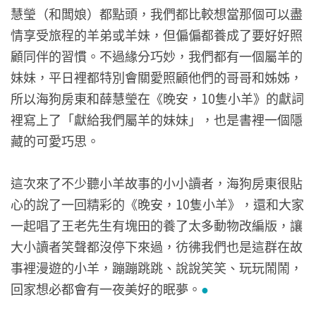
慧瑩（和闆娘）都點頭，我們都比較想當那個可以盡
情享受旅程的羊弟或羊妹，但偏偏都養成了要好好照
顧同伴的習慣。不過緣分巧妙，我們都有一個屬羊的
妹妹，平日裡都特別會關愛照顧他們的哥哥和姊姊，
所以海狗房東和薛慧瑩在《晚安，10隻小羊》的獻詞
裡寫上了「獻給我們屬羊的妹妹」，也是書裡一個隱
藏的可愛巧思。
這次來了不少聽小羊故事的小小讀者，海狗房東很貼
心的說了一回精彩的《晚安，10隻小羊》，還和大家
一起唱了王老先生有塊田的養了太多動物改編版，讓
大小讀者笑聲都沒停下來過，彷彿我們也是這群在故
事裡漫遊的小羊，蹦蹦跳跳、說說笑笑、玩玩鬧鬧，
回家想必都會有一夜美好的眠夢。
●