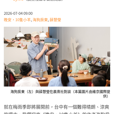
2026-07-04 09:00
晚安，10隻小羊
,
海狗房東
,
薛慧瑩
海狗房東（左）與薛慧瑩在晨熹社對談（本篇圖片由維京國際提
供）
就在梅雨季即將展開前，台中有一個難得晴朗、涼爽