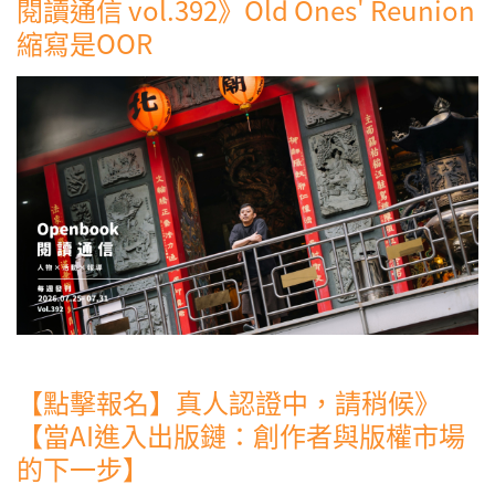
閱讀通信 vol.392》Old Ones' Reunion
縮寫是OOR
【點擊報名】真人認證中，請稍候》
【當AI進入出版鏈：創作者與版權市場
的下一步】