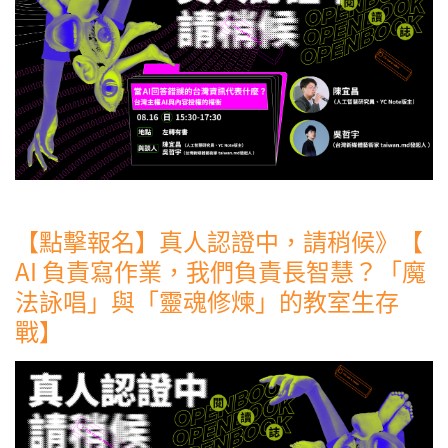
【點擊報名】真人認證中，請稍候》【
AI 負責寫作業，我們負責長智慧？「魔
法詠唱」與「靈魂修煉」的教室生存
戰】