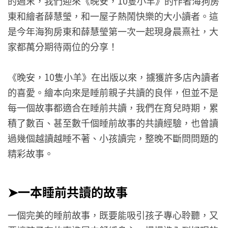
的週末，我們迎來《晚安，10隻小羊》的作者海狗房
東和繪者薛慧瑩，和一屋子熱鬧快樂的大小讀者。這
是今年海狗房東和薛慧瑩第一次一起現身晨熹社，大
家都萬分期待兩位的分享！
《晚安，10隻小羊》在出版以來，擄獲許多店內讀者
的喜愛。繪本向來是睡前親子共讀的良伴，但並不是
每一個故事都適合在睡前共讀，我們在育兒時期，累
積了數百、甚至數千個睡前故事的共讀經驗，也曾讀
過幾個越讀越睡不著、小孩讀完，整晚不斷問問題的
精彩故事。
➤一本睡前共讀的故事
一個完美的睡前故事，既要能吸引孩子專心聆聽，又