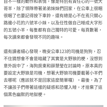
自不一樣的動作和表情，像是特別有責任心的一號大
哥羊，除了領隊帶著弟弟妹妹們回家，在公車上很睏
很睏了也要記得按下車鈴，還有總是心不在焉只關心
路邊小花的六號羊小妹，以及任性做自己睡成大字形
的五號小羊，每隻都有自己獨特的可愛，每頁數著，
每次讀來都會發現不同的趣味。
還有讀者細心發現，晚安公車123的司機是狗狗，忍
不住猜想會不會是暗藏了其實是大野狼的梗，沒想到
意外說中了，海狗房東和薛慧瑩在討論時，原本真的
要設定大野狼是司機，想著大野狼司機要載著小羊們
去哪呢（應該就不是回家這麼簡單囉）。最後，為了
不讓孩子們帶著這樣的疑惑和恐懼入睡，才捨棄了這
個黑色幽默的地獄梗。