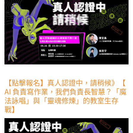
【點擊報名】真人認證中，請稍候》【
AI 負責寫作業，我們負責長智慧？「魔
法詠唱」與「靈魂修煉」的教室生存
戰】