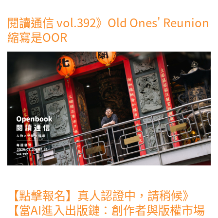
閱讀通信 vol.392》Old Ones' Reunion
縮寫是OOR
【點擊報名】真人認證中，請稍候》
【當AI進入出版鏈：創作者與版權市場