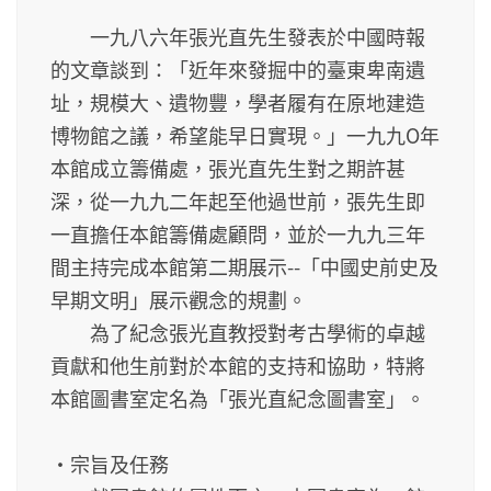
一九八六年張光直先生發表於中國時報
的文章談到：「近年來發掘中的臺東卑南遺
址，規模大、遺物豐，學者履有在原地建造
博物館之議，希望能早日實現。」一九九Ο年
本館成立籌備處，張光直先生對之期許甚
深，從一九九二年起至他過世前，張先生即
一直擔任本館籌備處顧問，並於一九九三年
間主持完成本館第二期展示--「中國史前史及
早期文明」展示觀念的規劃。
為了紀念張光直教授對考古學術的卓越
貢獻和他生前對於本館的支持和協助，特將
本館圖書室定名為「張光直紀念圖書室」。
‧宗旨及任務