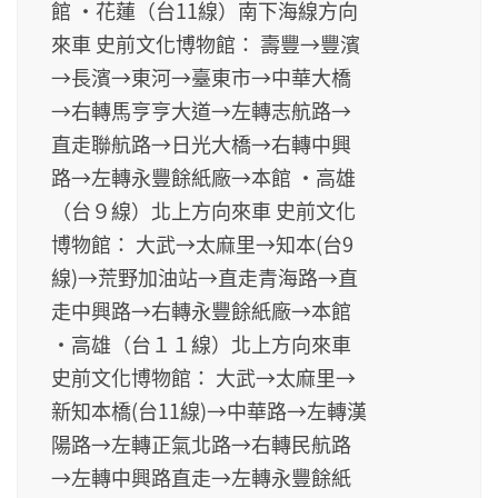
館 ‧花蓮（台11線）南下海線方向
來車 史前文化博物館： 壽豐→豐濱
→長濱→東河→臺東市→中華大橋
→右轉馬亨亨大道→左轉志航路→
直走聯航路→日光大橋→右轉中興
路→左轉永豐餘紙廠→本館 ‧高雄
（台９線）北上方向來車 史前文化
博物館： 大武→太麻里→知本(台9
線)→荒野加油站→直走青海路→直
走中興路→右轉永豐餘紙廠→本館
‧高雄（台１１線）北上方向來車
史前文化博物館： 大武→太麻里→
新知本橋(台11線)→中華路→左轉漢
陽路→左轉正氣北路→右轉民航路
→左轉中興路直走→左轉永豐餘紙