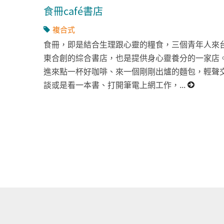
食冊café書店
複合式
食冊，即是結合生理跟心靈的糧食，三個青年人來
東合創的綜合書店，也是提供身心靈養分的一家店
進來點一杯好咖啡、來一個剛剛出爐的麵包，輕聲
談或是看一本書、打開筆電上網工作，...
頁面