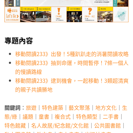
專題內容
移動閱讀233》出發！5種趴趴走的消暑閱讀攻略
移動閱讀233》抽到命運，時間暫停！7條一個人
的慢讀路線
移動閱讀233》逮到機會，一起移動！3類超清爽
的親子共讀勝地
關鍵詞
：
旅遊
｜
特色建築
｜
藝文聚落
｜
地方文化
｜
生
態/綠
｜
議題
｜
童書
｜
複合式
｜
特色類型
｜
二手書
｜
特色館藏
｜
名人故居/紀念館/文化館
｜
公共圖書館
｜