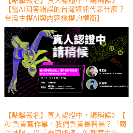
【當AI回答錯誤的台灣資訊代表什麼？
台灣主權AI與內容授權的權衡】
【點擊報名】真人認證中，請稍候》【
AI 負責寫作業，我們負責長智慧？「魔
法詠唱」與「靈魂修煉」的教室生存