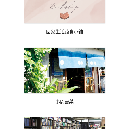
回家生活蔬食小舖
小間書菜