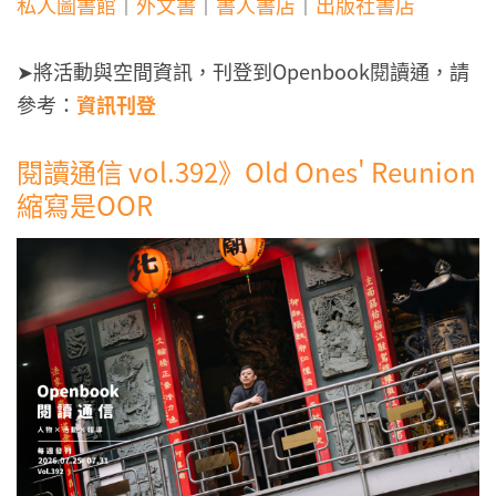
私人圖書館
｜
外文書
｜
書人書店
｜
出版社書店
➤將活動與空間資訊，刊登到Openbook閱讀通，請
參考：
資訊刊登
閱讀通信 vol.392》Old Ones' Reunion
縮寫是OOR