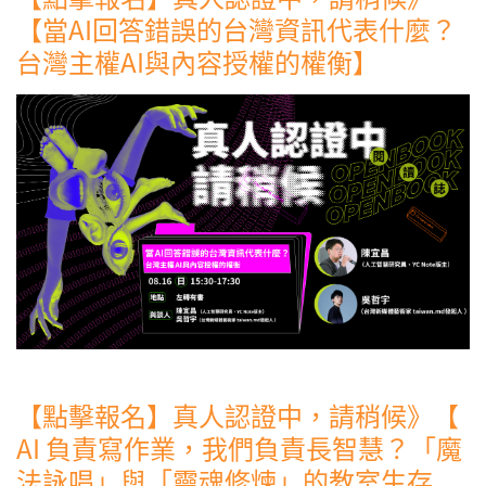
【當AI回答錯誤的台灣資訊代表什麼？
台灣主權AI與內容授權的權衡】
【點擊報名】真人認證中，請稍候》【
AI 負責寫作業，我們負責長智慧？「魔
法詠唱」與「靈魂修煉」的教室生存