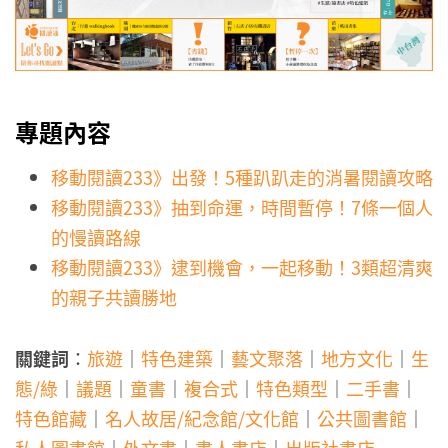
專題內容
移動閱讀233》出發！5種趴趴走的消暑閱讀攻略
移動閱讀233》抽到命運，時間暫停！7條一個人
的慢讀路線
移動閱讀233》逮到機會，一起移動！3類超清爽
的親子共讀勝地
關鍵詞
：
旅遊
｜
特色建築
｜
藝文聚落
｜
地方文化
｜
生
態/綠
｜
議題
｜
童書
｜
複合式
｜
特色類型
｜
二手書
｜
特色館藏
｜
名人故居/紀念館/文化館
｜
公共圖書館
｜
私人圖書館
｜
外文書
｜
書人書店
｜
出版社書店