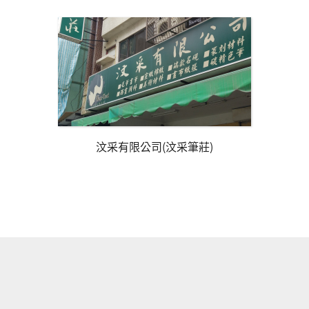
汶采有限公司(汶采筆莊)