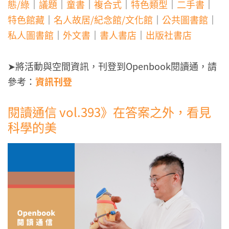
態/綠
｜
議題
｜
童書
｜
複合式
｜
特色類型
｜
二手書
｜
特色館藏
｜
名人故居/紀念館/文化館
｜
公共圖書館
｜
私人圖書館
｜
外文書
｜
書人書店
｜
出版社書店
➤將活動與空間資訊，刊登到Openbook閱讀通，請
參考：
資訊刊登
閱讀通信 vol.393》在答案之外，看見
科學的美