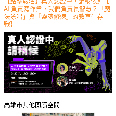
【點擊報名】真人認證中，請稍候》【
AI 負責寫作業，我們負責長智慧？「魔
法詠唱」與「靈魂修煉」的教室生存
戰】
高雄市其他閱讀空間