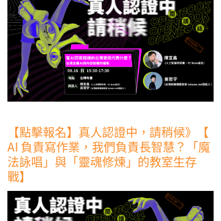
【點擊報名】真人認證中，請稍候》【
AI 負責寫作業，我們負責長智慧？「魔
法詠唱」與「靈魂修煉」的教室生存
戰】