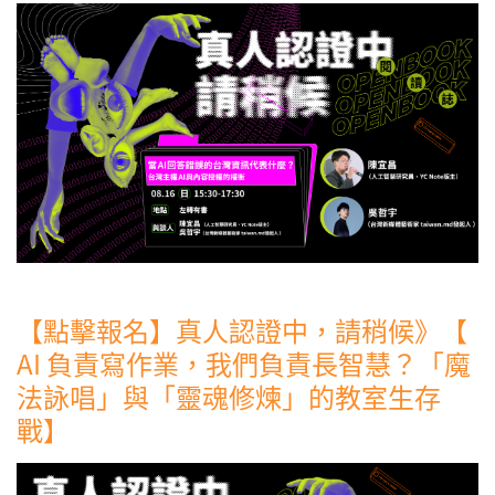
【點擊報名】真人認證中，請稍候》【
AI 負責寫作業，我們負責長智慧？「魔
法詠唱」與「靈魂修煉」的教室生存
戰】