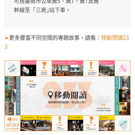
可搭臺南市公車黃5、黃7、黃7及黃
幹線至「三商｣站下車。
➤
更多豐富不同空間的專題故事，請看：
移動閱讀23
3