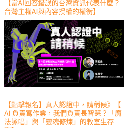
【當AI回答錯誤的台灣資訊代表什麼？
台灣主權AI與內容授權的權衡】
【點擊報名】真人認證中，請稍候》【
AI 負責寫作業，我們負責長智慧？「魔
法詠唱」與「靈魂修煉」的教室生存