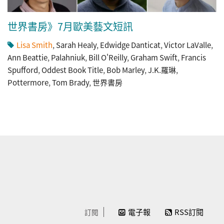
世界書房》7月歐美藝文短訊
Lisa Smith
,
Sarah Healy
,
Edwidge Danticat
,
Victor LaValle
,
Ann Beattie
,
Palahniuk
,
Bill O'Reilly
,
Graham Swift
,
Francis
Spufford
,
Oddest Book Title
,
Bob Marley
,
J.K.羅琳
,
Pottermore
,
Tom Brady
,
世界書房
電子報
RSS訂閱
訂閱