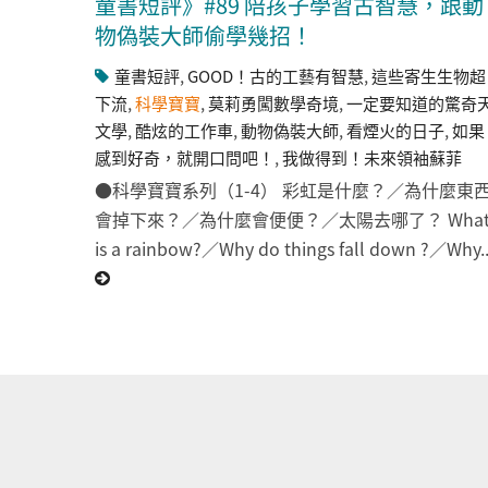
童書短評》#89 陪孩子學習古智慧，跟動
物偽裝大師偷學幾招！
童書短評
,
GOOD！古的工藝有智慧
,
這些寄生生物超
下流
,
科學寶寶
,
莫莉勇闖數學奇境
,
一定要知道的驚奇
文學
,
酷炫的工作車
,
動物偽裝大師
,
看煙火的日子
,
如果
感到好奇，就開口問吧！
,
我做得到！未來領袖蘇菲
●科學寶寶系列（1-4） 彩虹是什麼？／為什麼東
會掉下來？／為什麼會便便？／太陽去哪了？ Wha
is a rainbow?／Why do things fall down ?／Why..