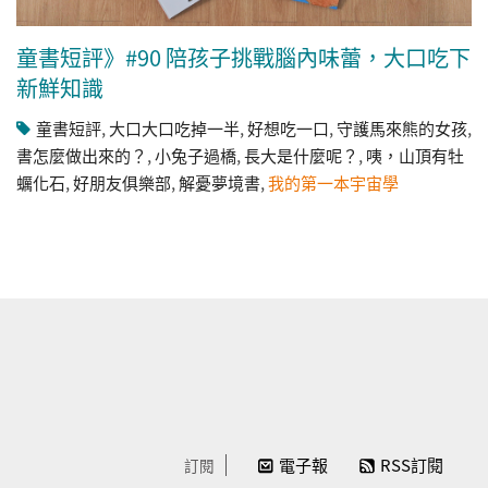
童書短評》#90 陪孩子挑戰腦內味蕾，大口吃下
新鮮知識
童書短評
,
大口大口吃掉一半
,
好想吃一口
,
守護馬來熊的女孩
,
書怎麼做出來的？
,
小兔子過橋
,
長大是什麼呢？
,
咦，山頂有牡
蠣化石
,
好朋友俱樂部
,
解憂夢境書
,
我的第一本宇宙學
電子報
RSS訂閱
訂閱