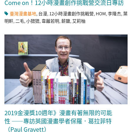
Come on！12小時漫畫創作挑戰營交流日專訪
臺灣漫畫基地
,
台漫
,
12小時漫畫創作挑戰營
,
HOM
,
李隆杰
,
葉
明軒
,
二毛
,
小峱峱
,
韋蘺若明
,
薪鹽
,
艾莉柚
2019金漫獎10週年》漫畫有著無限的可能
性 ——專訪英國漫畫學者保羅．葛拉菲特
（Paul Gravett）