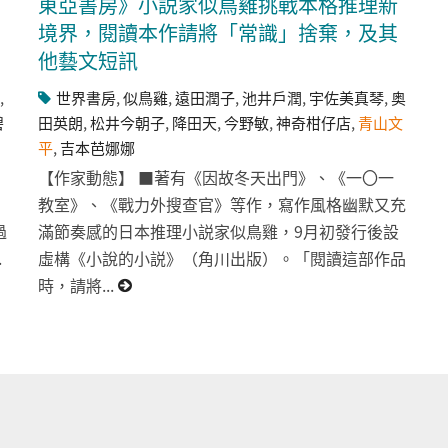
東亞書房》小説家似鳥雞挑戰本格推理新
境界，閱讀本作請將「常識」捨棄，及其
他藝文短訊
,
世界書房
,
似鳥雞
,
遠田潤子
,
池井戶潤
,
宇佐美真琴
,
奥
碧
田英朗
,
松井今朝子
,
降田天
,
今野敏
,
神奇柑仔店
,
青山文
平
,
吉本芭娜娜
【作家動態】 ■著有《因故冬天出門》、《一〇一
教室》、《戰力外搜查官》等作，寫作風格幽默又充
過
滿節奏感的日本推理小説家似鳥雞，9月初發行後設
.
虛構《小說的小説》（角川出版）。「閱讀這部作品
時，請將...