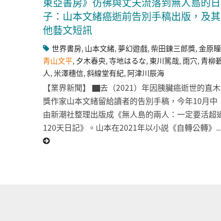
東亞書房》彷彿與丈夫流落到無人島的日
子：山本文緒癌逝前告別手稿出版，及其
他藝文短訊
世界書房
,
山本文緒
,
夢幻遊戲
,
柴田鍊三郎獎
,
金原瞳
青山文平
,
夕木春央
,
寺地はるな
,
東川篤哉
,
雨穴
,
青柳
人
,
米澤穗信
,
斜線堂有紀
,
阿津川辰海
【業界新聞】 ▇去（2021）年因胰臟癌逝世的直木
獎作家山本文緒留給讀者的告別手稿，今年10月中
由新潮社整理出版成《無人島的兩人：一定要活超
120天日記》。山本在2021年以小説《自轉公轉》..