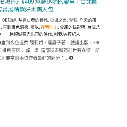
OB短評》#409 承載透明的愛意，台北國
際書展精選好書懶人包
OB短評
,
犁過亡者的骨骸
,
垃圾之書
,
蓉蓉
,
昨天的孩
子
,
直到夜色溫柔
,
魔以
,
蓬萊仙山
,
父親的錄影帶
,
台灣八
〇——跨領域靈光出現的時代
,
叫我AV經紀人
●直到夜色溫柔 簡莉穎、廢廢子著，臉譜出版，380
元 推薦原因： 議 樂 這部漫畫顯然前世有在修，所
以才能拿到兩位作者最好的部分：...