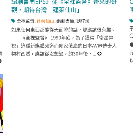
編劇書簡EP5》從《全裸監督》帶來的奇
觀，期待台灣「蓬萊仙山」
全裸監督
,
蓬萊仙山
,
編劇書簡
,
劉梓潔
如果任何東西都能從天而降的話，那應該很有趣。
──《全裸監督》 1990年底，為了獲得「衛星電
視」這種新媒體頻道而傾家蕩產的日本AV界傳奇人
而
物村西透，應該從沒想過，約30年後，...