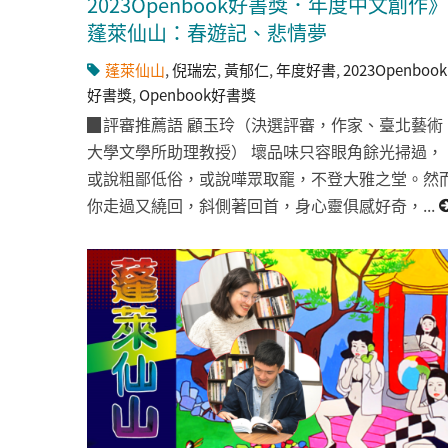
2023Openbook好書獎．年度中文創作》
蓬萊仙山：春遊記、悲情夢
蓬萊仙山
,
倪瑞宏
,
黃郁仁
,
年度好書
,
2023Openbook
好書獎
,
Openbook好書獎
▉評審推薦語 顧玉玲（決選評審，作家、臺北藝術
大學文學所助理教授） 壞品味只容眼角餘光掃過，
或說粗鄙低俗，或說嘩眾取竉，不登大雅之堂。然
你走過又繞回，斜側著回首，身心靈俱感好奇，...