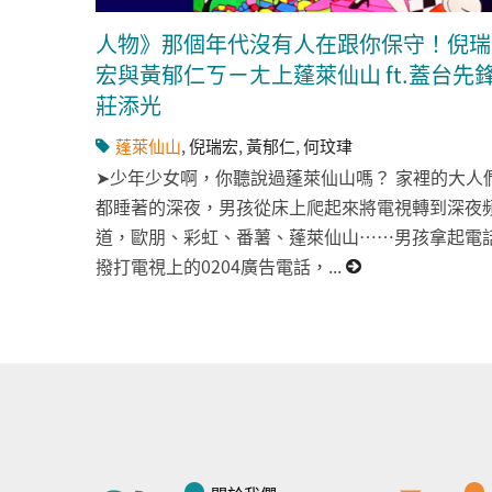
人物》那個年代沒有人在跟你保守！倪瑞
宏與黃郁仁ㄎㄧㄤ上蓬萊仙山 ft.蓋台先
莊添光
蓬萊仙山
,
倪瑞宏
,
黃郁仁
,
何玟珒
➤少年少女啊，你聽說過蓬萊仙山嗎？ 家裡的大人
都睡著的深夜，男孩從床上爬起來將電視轉到深夜
道，歐朋、彩虹、番薯、蓬萊仙山……男孩拿起電
撥打電視上的0204廣告電話，...