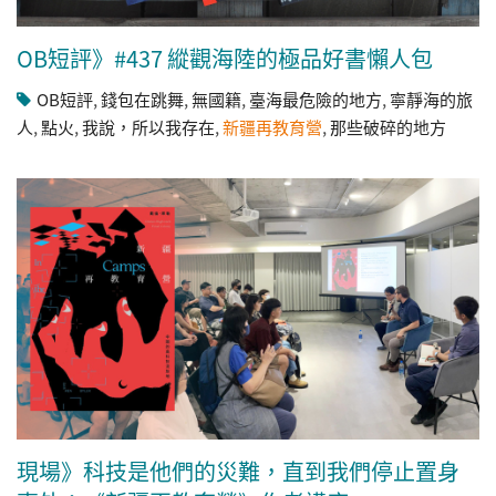
OB短評》#437 縱觀海陸的極品好書懶人包
OB短評
,
錢包在跳舞
,
無國籍
,
臺海最危險的地方
,
寧靜海的旅
人
,
點火
,
我說，所以我存在
,
新疆再教育營
,
那些破碎的地方
現場》科技是他們的災難，直到我們停止置身