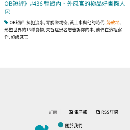
OB短評》#436 輕戳內、外感官的極品好書懶人
包
OB短評
,
擁抱流水
,
零觸碰親密
,
黃土水與他的時代
,
緣故地
,
形塑世界的13種食物
,
失智症患者想告訴你的事
,
他們在這裡寫
作
,
超級感官
電子報
RSS訂閱
訂閱
關於我們