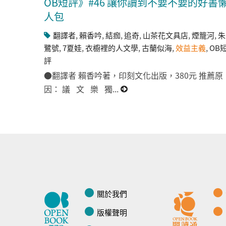
OB短評》#46 讓你讀到不要不要的好書
人包
翻譯者
,
賴香吟
,
結痂
,
追奇
,
山茶花文具店
,
煙籠河
,
朱
鷺號
,
7夏娃
,
衣櫥裡的人文學
,
古蘭似海
,
效益主義
,
OB
評
●翻譯者 賴香吟著，印刻文化出版，380元 推薦原
因： 議 文 樂 獨...
關於我們
版權聲明