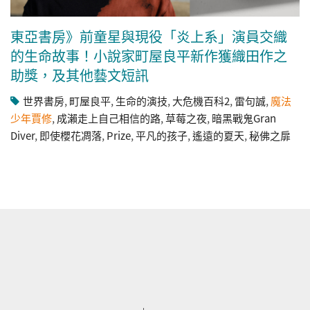
東亞書房》前童星與現役「炎上系」演員交織
的生命故事！小說家町屋良平新作獲織田作之
助獎，及其他藝文短訊
世界書房
,
町屋良平
,
生命的演技
,
大危機百科2
,
雷句誠
,
魔法
少年賈修
,
成瀨走上自己相信的路
,
草莓之夜
,
暗黑戰鬼Gran
Diver
,
即使櫻花凋落
,
Prize
,
平凡的孩子
,
遙遠的夏天
,
秘佛之扉