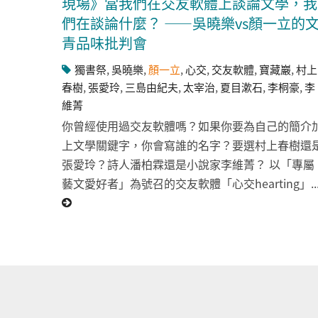
現場》當我們在交友軟體上談論文學，我
們在談論什麼？ ——吳曉樂vs顏一立的
青品味批判會
獨書祭
,
吳曉樂
,
顏一立
,
心交
,
交友軟體
,
寶藏巖
,
村上
春樹
,
張愛玲
,
三島由紀夫
,
太宰治
,
夏目漱石
,
李桐豪
,
李
維菁
你曾經使用過交友軟體嗎？如果你要為自己的簡介
上文學關鍵字，你會寫誰的名字？要選村上春樹還
張愛玲？詩人潘柏霖還是小說家李維菁？ 以「專屬
藝文愛好者」為號召的交友軟體「心交hearting」..