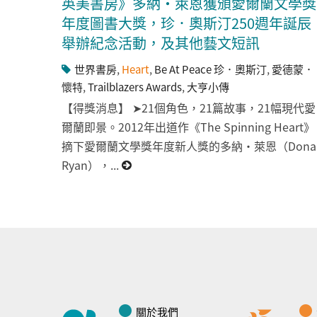
英美書房》多納・萊恩獲頒愛爾蘭文學獎
年度圖書大獎，珍．奧斯汀250週年誕辰
舉辦紀念活動，及其他藝文短訊
世界書房
,
Heart
,
Be At Peace 珍．奧斯汀
,
愛德蒙．
懷特
,
Trailblazers Awards
,
大亨小傳
【得獎消息】 ➤21個角色，21篇故事，21幅現代愛
爾蘭即景。2012年出道作《The Spinning Heart》
摘下愛爾蘭文學獎年度新人獎的多納・萊恩（Dona
Ryan），...
關於我們