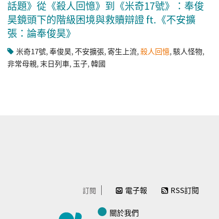
話題》從《殺人回憶》到《米奇17號》：奉俊
昊鏡頭下的階級困境與救贖辯證 ft.《不安擴
張：論奉俊昊》
米奇17號
,
奉俊昊
,
不安擴張
,
寄生上流
,
殺人回憶
,
駭人怪物
,
非常母親
,
末日列車
,
玉子
,
韓國
電子報
RSS訂閱
訂閱
關於我們