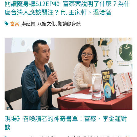
閱讀隨身聽S12EP4》富察案說明了什麼？為什
麼台灣人應該關注？ ft. 王家軒、溫洽溢
富察
,
李延賀
,
八旗文化
,
閱讀隨身聽
現場》召喚讀者的神奇書單：富察、李金蓮對
談