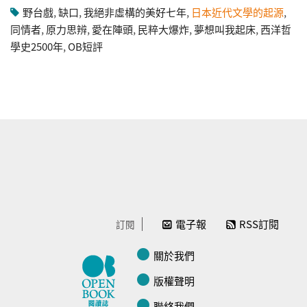
野台戲
,
缺口
,
我絕非虛構的美好七年
,
日本近代文學的起源
,
同情者
,
原力思辨
,
愛在陣頭
,
民粹大爆炸
,
夢想叫我起床
,
西洋哲
學史2500年
,
OB短評
電子報
RSS訂閱
訂閱
關於我們
版權聲明
聯絡我們